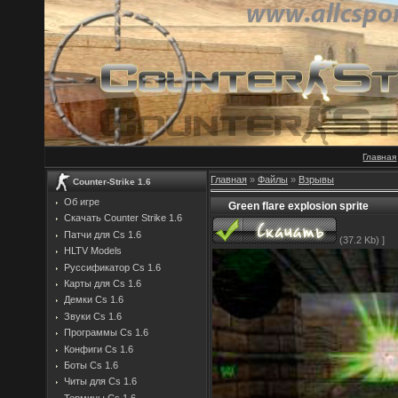
Главная
Главная
»
Файлы
»
Взрывы
Counter-Strike 1.6
Об игре
Green flare explosion sprite
Скачать Counter Strike 1.6
Патчи для Cs 1.6
(37.2 Kb) ]
HLTV Models
Руссификатор Cs 1.6
Карты для Cs 1.6
Демки Cs 1.6
Звуки Cs 1.6
Программы Cs 1.6
Конфиги Cs 1.6
Боты Cs 1.6
Читы для Cs 1.6
Термины Cs 1.6