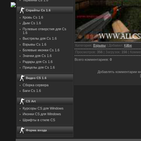
Спрайты Cs 1.6
Кровь Cs 1.6
Дым Cs 1.6
Пулевые отверстия для Cs
1.6
Выстрелы для Cs 1.6
Взрывы Cs 1.6
Категория
:
Взрывы
|
Добавил
:
Killbe
Болевые иконки Cs 1.6
Просмотров
:
356
|
Загрузок
:
156
|
Комме
Значки для Cs 1.6
Всего комментариев
:
0
Радары для Cs 1.6
Прицелы для Cs 1.6
Добавлять комментарии мо
Видео CS 1.6
Сборка сервера
Баги Cs 1.6
CS Art
Курсоры CS для Windows
Иконки CS для Windows
Шрифты в стиле CS
Форма входа