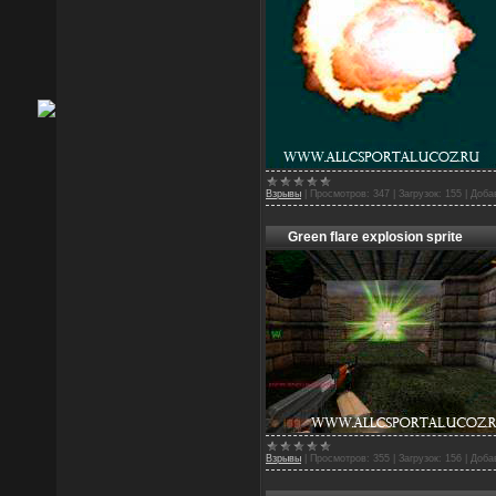
Взрывы
|
Просмотров:
347
|
Загрузок:
155
|
Доба
Green flare explosion sprite
Взрывы
|
Просмотров:
355
|
Загрузок:
156
|
Доба