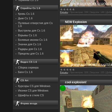
Спрайты Cs 1.6
Взрывы
|
Просмотров:
339
|
Загрузок:
149
|
Доба
Кровь Cs 1.6
Дым Cs 1.6
NEW Explosion
Пулевые отверстия для Cs
1.6
Выстрелы для Cs 1.6
Взрывы Cs 1.6
Болевые иконки Cs 1.6
Значки для Cs 1.6
Радары для Cs 1.6
Прицелы для Cs 1.6
Видео CS 1.6
Сборка сервера
Баги Cs 1.6
Взрывы
|
Просмотров:
328
|
Загрузок:
155
|
Доба
CS Art
cool explosion!
Курсоры CS для Windows
Иконки CS для Windows
Шрифты в стиле CS
Форма входа