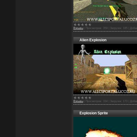
Взрывы
|
Просмотров:
359
|
Загрузок:
185
|
Доба
Alien Explosion
Взрывы
|
Просмотров:
334
|
Загрузок:
173
|
Доба
Explosion Sprite