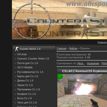
Главная
Главная
»
Файлы
» Взрывы
Counter-Strike 1.6
Об игре
В категории материалов
:
14
Показано материалов
:
1-10
Скачать Counter Strike 1.6
Патчи для Cs 1.6
Сортировать по
:
Дате
·
Названию
·
Рейт
HLTV Models
CS1.6/CZ Remixed DS Explosion
Руссификатор Cs 1.6
Карты для Cs 1.6
Демки Cs 1.6
Звуки Cs 1.6
Программы Cs 1.6
Конфиги Cs 1.6
Боты Cs 1.6
Читы для Cs 1.6
Термины Cs 1.6