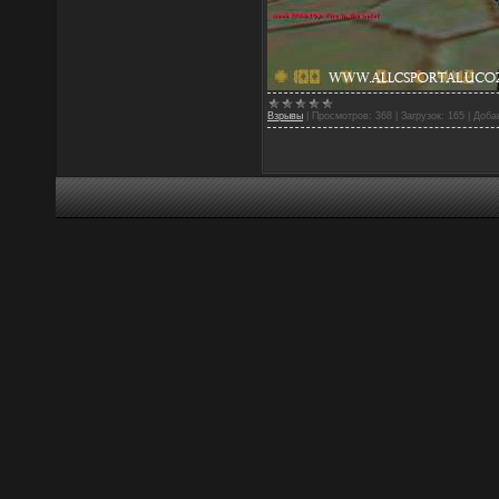
Взрывы
|
Просмотров:
368
|
Загрузок:
165
|
Доба