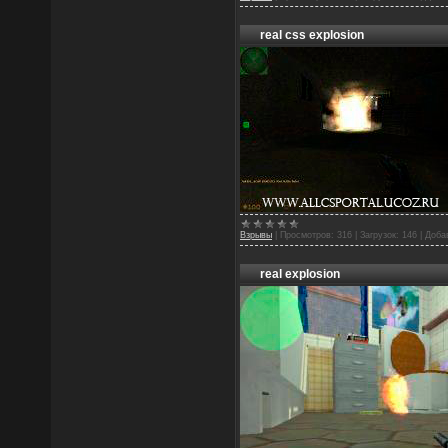
real css explosion
Взрывы
|
Просмотров:
316
|
Загрузок:
146
|
Доба
real explosion