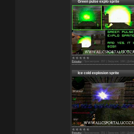
Green pulse explo sprite
Взрывы
|
Просмотров:
357
|
Загрузок:
168
|
Доба
Ice cold explosion sprite
Взрывы
|
Просмотров:
351
|
Загрузок:
148
|
Доба