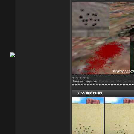
Пулевые отверстия
|
Просмотров:
344
|
Загрузок
CSS like bullet