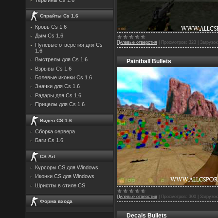
Спрайты Cs 1.6
Кровь Cs 1.6
Дым Cs 1.6
Пулевые отверстия
|
Просмотров:
323
|
Загрузок
Пулевые отверстия для Cs
1.6
Выстрелы для Cs 1.6
Paintball Bullets
Взрывы Cs 1.6
Болевые иконки Cs 1.6
Значки для Cs 1.6
Радары для Cs 1.6
Прицелы для Cs 1.6
Видео CS 1.6
Сборка сервера
Баги Cs 1.6
CS Art
Курсоры CS для Windows
Иконки CS для Windows
Шрифты в стиле CS
Пулевые отверстия
|
Просмотров:
300
|
Загрузок
Форма входа
Decals Bullets