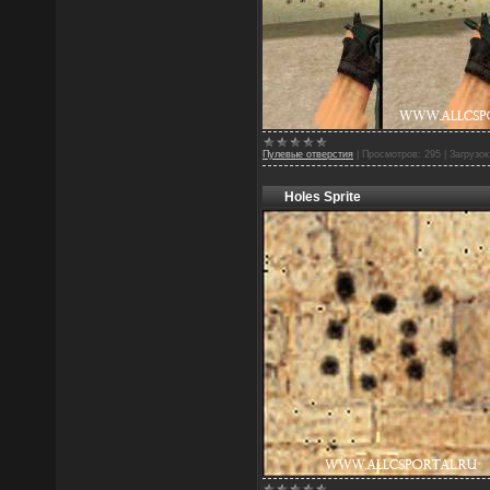
Пулевые отверстия
|
Просмотров:
295
|
Загрузок
Holes Sprite