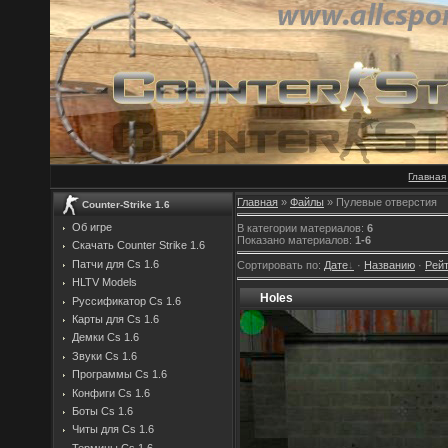
Главная
Главная
»
Файлы
» Пулевые отверстия
Counter-Strike 1.6
Об игре
В категории материалов
:
6
Показано материалов
:
1-6
Скачать Counter Strike 1.6
Патчи для Cs 1.6
Сортировать по
:
Дате
·
Названию
·
Рейт
HLTV Models
Holes
Руссификатор Cs 1.6
Карты для Cs 1.6
Демки Cs 1.6
Звуки Cs 1.6
Программы Cs 1.6
Конфиги Cs 1.6
Боты Cs 1.6
Читы для Cs 1.6
Термины Cs 1.6