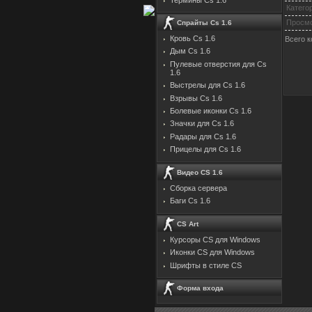
Катего
Просм
Спрайты Cs 1.6
Кровь Cs 1.6
Всего 
Дым Cs 1.6
Пулевые отверстия для Cs
1.6
Выстрелы для Cs 1.6
Взрывы Cs 1.6
Болевые иконки Cs 1.6
Значки для Cs 1.6
Радары для Cs 1.6
Прицелы для Cs 1.6
Видео CS 1.6
Сборка сервера
Баги Cs 1.6
CS Art
Курсоры CS для Windows
Иконки CS для Windows
Шрифты в стиле CS
Форма входа