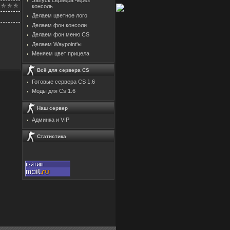
консоль
Делаем цветное лого
Делаем фон консоли
Делаем фон меню CS
Делаем Waypoint'ы
Меняем цвет прицела
Всё для сервера CS
Готовые сервера CS 1.6
Моды для Cs 1.6
Наш сервер
Админка и VIP
Статистика