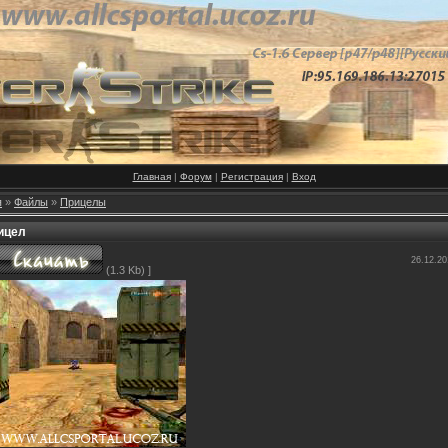
Главная
|
Форум
|
Регистрация
|
Вход
я
»
Файлы
»
Прицелы
ицел
26.12.20
(1.3 Kb) ]