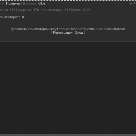
рия
:
Прицелы
|
Добавил
:
Killbe
отров
:
368
|
Загрузок
:
170
|
Комментарии
:
2
|
Рейтинг
:
0.0
/
0
комментариев
:
0
Добавлять комментарии могут только зарегистрированные пользователи.
[
Регистрация
|
Вход
]