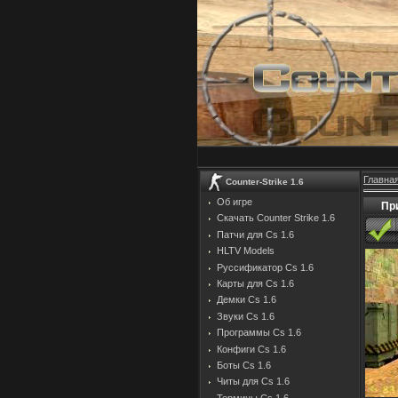
Главна
Counter-Strike 1.6
Об игре
Пр
Скачать Counter Strike 1.6
Патчи для Cs 1.6
HLTV Models
Руссификатор Cs 1.6
Карты для Cs 1.6
Демки Cs 1.6
Звуки Cs 1.6
Программы Cs 1.6
Конфиги Cs 1.6
Боты Cs 1.6
Читы для Cs 1.6
Термины Cs 1.6