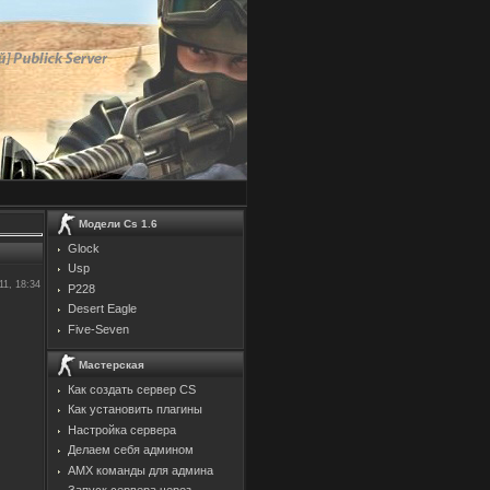
Модели Cs 1.6
Glock
Usp
11, 18:34
P228
Desert Eagle
Five-Seven
Мастерская
Как создать сервер CS
Как установить плагины
Настройка сервера
Делаем себя админом
AMX команды для админа
Запуск сервера через