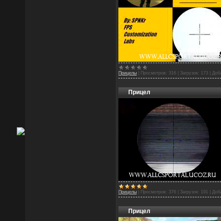
Прицелы
|
Просмотров:
316
|
Загрузок:
173
|
Доб
Прицел
Прицелы
|
Просмотров:
376
|
Загрузок:
191
|
Доб
Прицел