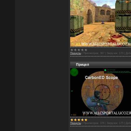
Прицелы
|
Просмотров:
367
|
Загрузок:
170
|
Доб
Прицел
Прицелы
|
Просмотров:
376
|
Загрузок:
175
|
Доб