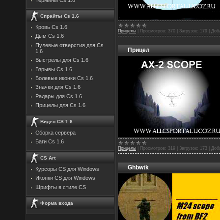
Спрайты Cs 1.6
Кровь Cs 1.6
Прицелы
|
Просмотров:
370
|
Загрузок:
179
|
Доб
Дым Cs 1.6
Пулевые отверстия для Cs
Прицел
1.6
Выстрелы для Cs 1.6
Взрывы Cs 1.6
Болевые иконки Cs 1.6
Значки для Cs 1.6
Радары для Cs 1.6
Прицелы для Cs 1.6
Видео CS 1.6
Сборка сервера
Баги Cs 1.6
Прицелы
|
Просмотров:
319
|
Загрузок:
173
|
Доб
CS Art
Ghbwtk
Курсоры CS для Windows
Иконки CS для Windows
Шрифты в стиле CS
Форма входа