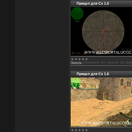
Прицел для Cs 1.6
Прицелы
|
Просмотров:
331
|
Загрузок:
144
|
Доб
Прицел для Cs 1.6