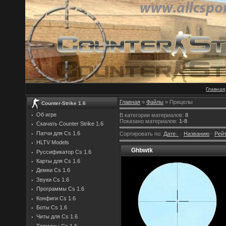
Главная
Главная
»
Файлы
» Прицелы
Counter-Strike 1.6
Об игре
В категории материалов
:
8
Показано материалов
:
1-8
Скачать Counter Strike 1.6
Патчи для Cs 1.6
Сортировать по
:
Дате
·
Названию
·
Рейт
HLTV Models
Ghbwtk
Руссификатор Cs 1.6
Карты для Cs 1.6
Демки Cs 1.6
Звуки Cs 1.6
Программы Cs 1.6
Конфиги Cs 1.6
Боты Cs 1.6
Читы для Cs 1.6
Термины Cs 1.6