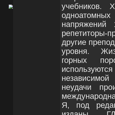
учебников. Х
одноатомных
напряжений 
репетиторы-
другие препо
уровня. Жи
горных пор
использу
независимой
неудачи про
международна
Я, под реда
изданы Г