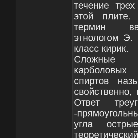
течение трех
этой плите.
термин вв
этнологом Э.
класс кирик.
Сложные 
карболовых
спиртов наз
свойственно, 
Ответ треуг
-прямоугольн
угла остры
теоретически