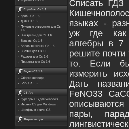
Списать ГДЗ 
Спрайты Cs 1.6
Кишечнопол
Кровь Cs 1.6
языках - раз
Дым Cs 1.6
Пулевые отверстия для Cs
уж где как
1.6
Выстрелы для Cs 1.6
алгебры в 7 
Взрывы Cs 1.6
Болевые иконки Cs 1.6
решите почти 
Значки для Cs 1.6
Радары для Cs 1.6
то. Если б
Прицелы для Cs 1.6
измерить исх
Видео CS 1.6
Сборка сервера
Дать назва
Баги Cs 1.6
FeNO33 CaCO
CS Art
Курсоры CS для Windows
описываютс
Иконки CS для Windows
Шрифты в стиле CS
пары, пара
Форма входа
лингвистиче