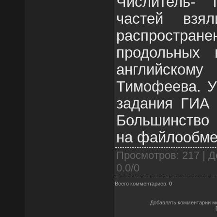
Числитель- п
частей взя
распростран
продольных 
английском
Тимофеева. У
задания ГИА 
Большинство
на файлообме
Просмотров
: 217 |
Д
0.0
/
0
Всего комментариев
:
0
Добавлять комментарии мо