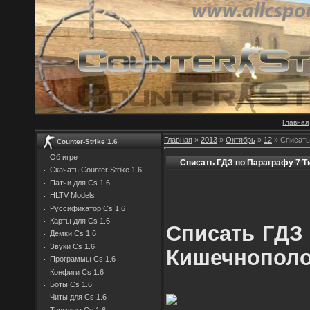
Главная
Главная
»
2013
»
Октябрь
»
12
» Списать
Counter-Strike 1.6
Об игре
Списать ГДЗ по Параграфу 7 
Скачать Counter Strike 1.6
Патчи для Cs 1.6
HLTV Models
Руссификатор Cs 1.6
Карты для Cs 1.6
Списать ГДЗ 
Демки Cs 1.6
Звуки Cs 1.6
Кишечнопол
Программы Cs 1.6
Конфиги Cs 1.6
Боты Cs 1.6
Читы для Cs 1.6
Термины Cs 1.6