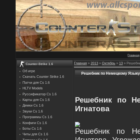
Главная
Главная
»
2013
»
Октябрь
»
13
» Решебни
Counter-Strike 1.6
Об игре
Решебник по Немецкому Языку 
Скачать Counter Strike 1.6
Патчи для Cs 1.6
HLTV Models
Руссификатор Cs 1.6
Решебник по Не
Карты для Cs 1.6
Демки Cs 1.6
Игнатова
Звуки Cs 1.6
Программы Cs 1.6
Конфиги Cs 1.6
Боты Cs 1.6
Решебник по Не
Читы для Cs 1.6
Игнатова. Угрожа
Термины Cs 1.6