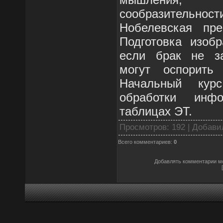
сообразительн
Нобелевская пр
Подготовка изоб
если брак не за
могут оспорить
Начальный курс
обработки инф
таблицах ЭТ.
Просмотров
: 192 |
Добави
Всего комментариев
:
0
Добавлять комментарии мо