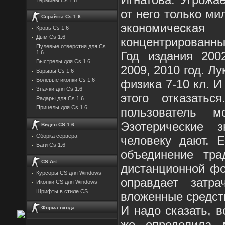
от него только ми
Спрайты Cs 1.6
экономическа
Кровь Cs 1.6
Дым Cs 1.6
концентрированн
Пулевые отверстия для Cs
Год издания 200
1.6
Выстрелы для Cs 1.6
2009, 2010 год. Л
Взрывы Cs 1.6
Болевые иконки Cs 1.6
физика 7-10 кл. И
Значки для Cs 1.6
этого отказатьс
Радары для Cs 1.6
Прицелы для Cs 1.6
пользователь м
Эзотерические 
Видео CS 1.6
Сборка сервера
человеку дают. Е
Баги Cs 1.6
объединение тра
CS Art
дистанционной фо
Курсоры CS для Windows
оправдает затр
Иконки CS для Windows
Шрифты в стиле CS
вложенные средст
И надо сказать, в
Форма входа
же определила 