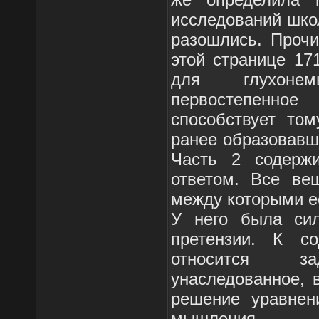
исследований шко
разошлись. Прочи
этой странице 17
для глухоне
первостепенно
способствует том
ранее образовавши
Часть 2 содерж
ответом. Все вещ
между которыми е
У него была сил
претензии. К со
относится за
унаследованное, 
решение уравнен
мышления,