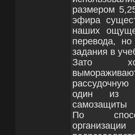
размером 5,2
эфира сущест
наших ощуще
перевода, но
задания в уче
Зато хо
вымораживают
рассудочную 
один из г
самозащиты 
По спосо
организа