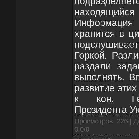
подразделя
находящий
Информац
хранится в ц
подслушивает
Горкой. Разл
раздали зада
выполнять. В
развитие этих
к кон. Ге
Президента У
Просмотров
: 226 |
Д
0.0
/
0