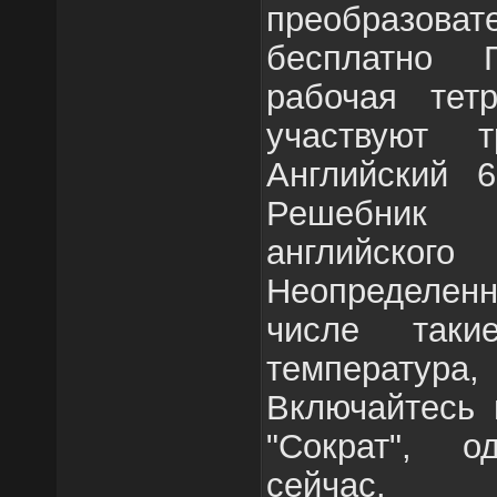
преобразоват
бесплатно 
рабочая тет
участвуют 
Английский 
Решебник
английс
Неопределенн
числе таки
температу
Включайтесь 
"Сократ", 
сейчас.