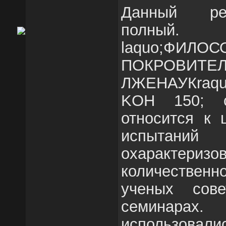
Данный ре
полны
laquo;Ф
ПОКРОВИТЕ
ЛЖЕНАУКraqu
KOH 150; с
относится к 
испыта
охарактеризо
количественн
ученых сов
семина
использова