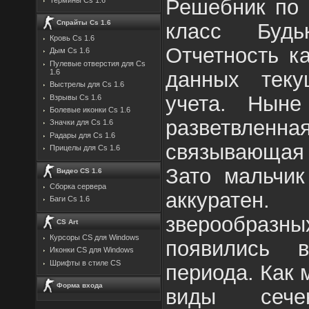
Решебник по 
Спрайты Cs 1.6
класс Будь
Кровь Cs 1.6
Отчетность к
Дым Cs 1.6
Пулевые отверстия для Cs
данных текущ
1.6
Выстрелы для Cs 1.6
учета. Ныне
Взрывы Cs 1.6
Болевые иконки Cs 1.6
разветвлен
Значки для Cs 1.6
Радары для Cs 1.6
связывающа
Прицелы для Cs 1.6
Зато мальчик
Видео CS 1.6
Сборка сервера
аккуратен
Баги Cs 1.6
зверообра
CS Art
Курсоры CS для Windows
появились 
Иконки CS для Windows
Шрифты в стиле CS
периода. Как 
Форма входа
виды сечен