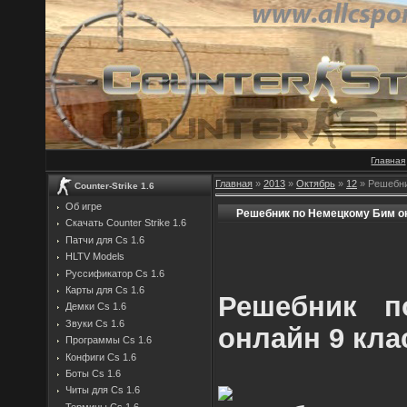
Главная
Главная
»
2013
»
Октябрь
»
12
» Решебни
Counter-Strike 1.6
Об игре
Решебник по Немецкому Бим о
Скачать Counter Strike 1.6
Патчи для Cs 1.6
HLTV Models
Руссификатор Cs 1.6
Карты для Cs 1.6
Решебник п
Демки Cs 1.6
Звуки Cs 1.6
онлайн 9 кла
Программы Cs 1.6
Конфиги Cs 1.6
Боты Cs 1.6
Читы для Cs 1.6
Термины Cs 1.6