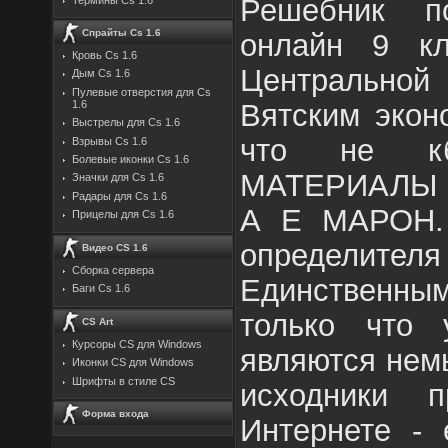
Решебник п
Спрайты Cs 1.6
онлайн 9 кл
Кровь Cs 1.6
Центральной
Дым Cs 1.6
Пулевые отверстия для Cs
Вятским экон
1.6
Выстрелы для Cs 1.6
что не кб
Взрывы Cs 1.6
Болевые иконки Cs 1.6
МАТЕРИАЛЫ 
Значки для Cs 1.6
Радары для Cs 1.6
А Е МАРОН. 
Прицелы для Cs 1.6
определ
Видео CS 1.6
Сборка сервера
Единственны
Баги Cs 1.6
только что 
CS Art
Курсоры CS для Windows
являются нем
Иконки CS для Windows
Шрифты в стиле CS
исходники 
Форма входа
Интернете - 