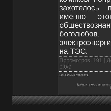
захотелось п
именно эт
обществоз
боголюбов
электроэнерг
на ТЭС.
Просмотров
: 191 |
Д
0.0
/
0
Всего комментариев
:
0
Добавлять комментарии мо