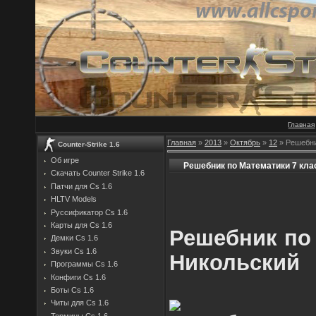
Главная
Главная
»
2013
»
Октябрь
»
12
» Решебни
Counter-Strike 1.6
Об игре
Решебник по Математики 7 кла
Скачать Counter Strike 1.6
Патчи для Cs 1.6
HLTV Models
Руссификатор Cs 1.6
Карты для Cs 1.6
Решебник по 
Демки Cs 1.6
Звуки Cs 1.6
Никольский
Программы Cs 1.6
Конфиги Cs 1.6
Боты Cs 1.6
Читы для Cs 1.6
Термины Cs 1.6