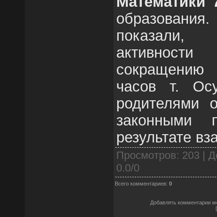
Математики 
образовани
показали,
активност
сокращению
часов т. Ос
родителями 
законными п
результате вз
Просмотров
: 203 |
Д
0.0
/
0
Всего комментариев
:
0
Добавлять комментарии мо