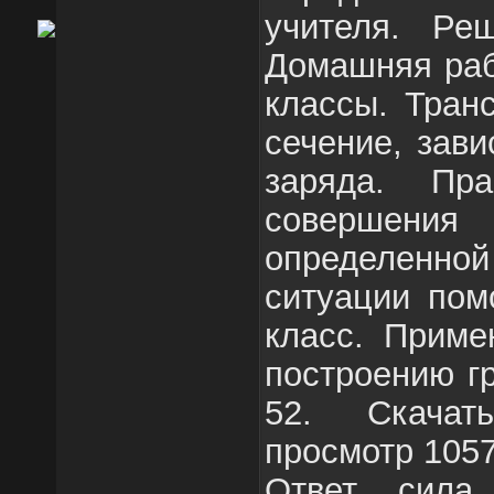
учителя. Ре
Домашняя раб
классы. Тран
сечение, зави
заряда. Пра
совершени
определенной
ситуации пом
класс. Приме
построению г
52. Скачат
просмотр 1057
Ответ сила