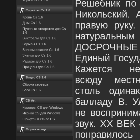
Решебник по 
Спрайты Cs 1.6
Никольский. 
Кровь Cs 1.6
правую руку.
Дым Cs 1.6
Пулевые отверстия для Cs
натуральн
1.6
Выстрелы для Cs 1.6
ДОСРОЧНЫЕ
Взрывы Cs 1.6
Болевые иконки Cs 1.6
Единый Госуд
Значки для Cs 1.6
Радары для Cs 1.6
Кажется не
Прицелы для Cs 1.6
всюду мест
Видео CS 1.6
Сборка сервера
столь одина
Баги Cs 1.6
балладу В. У
CS Art
Курсоры CS для Windows
не восприним
Иконки CS для Windows
Шрифты в стиле CS
звук. XX ВЕК 
Форма входа
понравилос