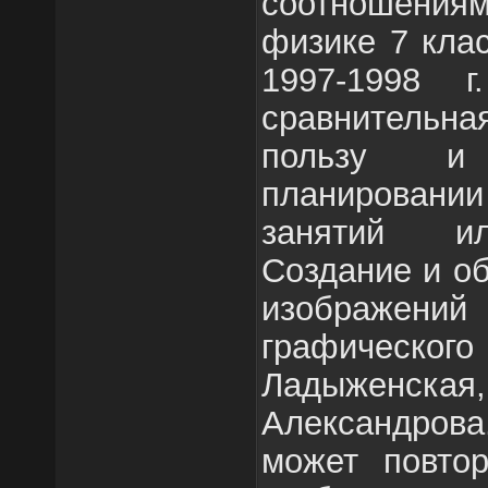
соотношени
физике 7 кла
1997-1998 
сравнительн
пользу и
планирова
занятий ил
Создание и о
изображе
графического
Ладыженска
Александро
может повтор