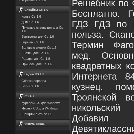
Решебник по 
Спрайты Cs 1.6
Бесплатно. Г
Кровь Cs 1.6
ГДЗ ГДЗ по г
Дым Cs 1.6
Пулевые отверстия для Cs
польза. Скан
1.6
Выстрелы для Cs 1.6
Термин Фаго
Взрывы Cs 1.6
Болевые иконки Cs 1.6
мед. Основ
Значки для Cs 1.6
Радары для Cs 1.6
квадратных к
Прицелы для Cs 1.6
Интернета 8
Видео CS 1.6
Сборка сервера
кузнец, по
Баги Cs 1.6
Троянской в
CS Art
Курсоры CS для Windows
никольский
Иконки CS для Windows
Шрифты в стиле CS
Добавил
Форма входа
Девятиклассни