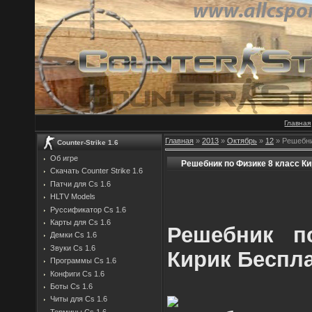
Главная
Главная
»
2013
»
Октябрь
»
12
» Решебни
Counter-Strike 1.6
Об игре
Решебник по Физике 8 класс К
Скачать Counter Strike 1.6
Патчи для Cs 1.6
HLTV Models
Руссификатор Cs 1.6
Карты для Cs 1.6
Решебник п
Демки Cs 1.6
Звуки Cs 1.6
Кирик Беспл
Программы Cs 1.6
Конфиги Cs 1.6
Боты Cs 1.6
Читы для Cs 1.6
Термины Cs 1.6