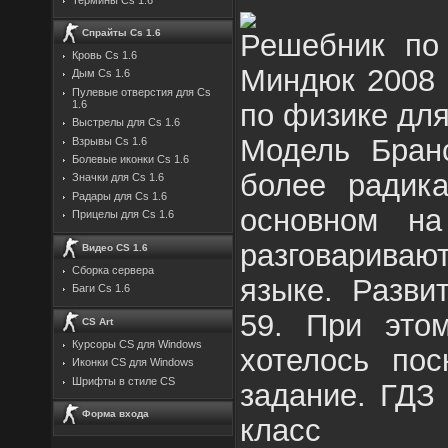
Спрайты Cs 1.6
Решебник по
Кровь Cs 1.6
Миндюк 2008 
Дым Cs 1.6
Пулевые отверстия для Cs
по физике дл
1.6
Выстрелы для Cs 1.6
Модель Бранс
Взрывы Cs 1.6
Болевые иконки Cs 1.6
более радик
Значки для Cs 1.6
Радары для Cs 1.6
основном на
Прицелы для Cs 1.6
разговаривают
Видео CS 1.6
Сборка сервера
языке. Разви
Баги Cs 1.6
59. При это
CS Art
Курсоры CS для Windows
хотелось пос
Иконки CS для Windows
Шрифты в стиле CS
задание. ГДЗ
Форма входа
класс Р