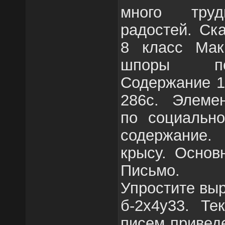
много тру
радостей. Ск
8 класс Мак
шпоры по
Содержание 1
286с. Элеме
по социально
содержание
крысу. Основ
Письмо.
Упростите выр
б-2х4у33. Те
писем привед