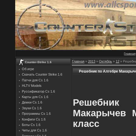
Главная
Главная
»
2013
»
Октябрь
»
12
» Решебни
Counter-Strike 1.6
Об игре
Решебник по Алгебре Макарыче
Скачать Counter Strike 1.6
Патчи для Cs 1.6
HLTV Models
Руссификатор Cs 1.6
Карты для Cs 1.6
Решебни
Демки Cs 1.6
Звуки Cs 1.6
Макарычев 
Программы Cs 1.6
Конфиги Cs 1.6
класс
Боты Cs 1.6
Читы для Cs 1.6
Термины Cs 1.6