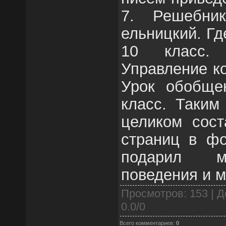
7. Решебни
ельницкий. Гд
10 класс. 
Управление к
Урок обобще
класс. Таким
целиком сост
страниц в фо
подарил мн
поведения и м
Просмотров
: 153 |
Д
0.0
/
0
Всего комментариев
:
0