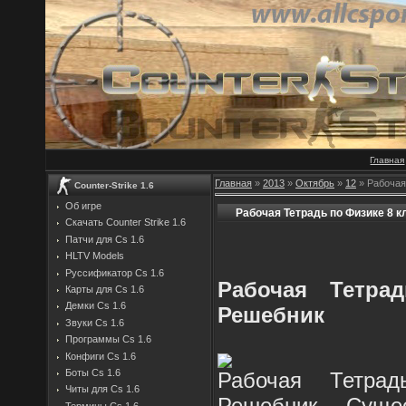
Главная
Главная
»
2013
»
Октябрь
»
12
» Рабочая
Counter-Strike 1.6
Об игре
Рабочая Тетрадь по Физике 8 
Скачать Counter Strike 1.6
Патчи для Cs 1.6
HLTV Models
Руссификатор Cs 1.6
Рабочая Тетра
Карты для Cs 1.6
Демки Cs 1.6
Решебник
Звуки Cs 1.6
Программы Cs 1.6
Конфиги Cs 1.6
Боты Cs 1.6
Рабочая Тетра
Читы для Cs 1.6
Решебник. Суще
Термины Cs 1.6