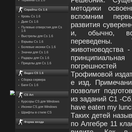
методики освое
Спрайты Cs 1.6
вспомним первы
Кровь Cs 1.6
Дым Cs 1.6
развития суверенн
Пулевые отверстия для Cs
и, обычно, в
1.6
Выстрелы для Cs 1.6
переведены. 
Взрывы Cs 1.6
Болевые иконки Cs 1.6
животноводства -
Значки для Cs 1.6
принципиальна
Радары для Cs 1.6
Прицелы для Cs 1.6
погрешностей
Трофимовой издат
Видео CS 1.6
Сборка сервера
е изд. Примечани
Баги Cs 1.6
позволит подгото
CS Art
из заданий С1 -Сб
Курсоры CS для Windows
have eaten my lunc
Иконки CS для Windows
Шрифты в стиле CS
Таких детей назы
по Алгебре 11 кла
Форма входа
видите. Как в 