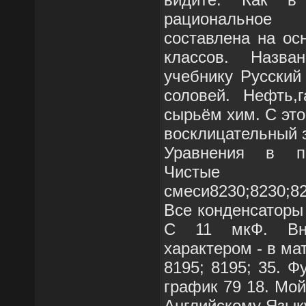
рациональное 
составлена на ос
классов. Назва
учебнику Русский
соловей. Нефть,г
сырьём хим. С это
восклицательный 
Уравнения в по
Чистые
смеси8230;8230;8
Все конденсаторы
C 11 мкФ. Вн
характером - в м
8195; 8195; 35. Ф
график 79 18. Мо
Английскому Языку