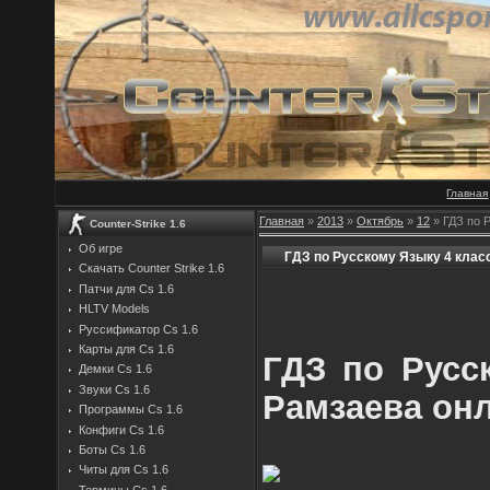
Главная
Главная
»
2013
»
Октябрь
»
12
» ГДЗ по 
Counter-Strike 1.6
Об игре
ГДЗ по Русскому Языку 4 клас
Скачать Counter Strike 1.6
Патчи для Cs 1.6
HLTV Models
Руссификатор Cs 1.6
Карты для Cs 1.6
ГДЗ по Русс
Демки Cs 1.6
Звуки Cs 1.6
Рамзаева он
Программы Cs 1.6
Конфиги Cs 1.6
Боты Cs 1.6
Читы для Cs 1.6
Термины Cs 1.6