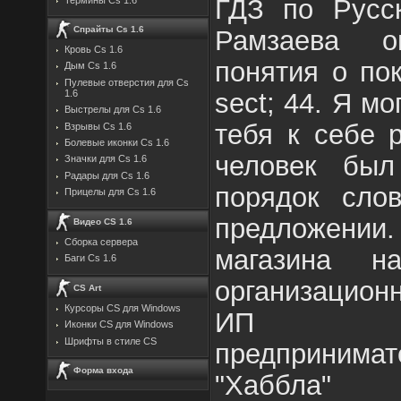
ГДЗ по Русс
Спрайты Cs 1.6
Рамзаева о
Кровь Cs 1.6
понятия о по
Дым Cs 1.6
Пулевые отверстия для Cs
sect; 44. Я мо
1.6
Выстрелы для Cs 1.6
тебя к себе 
Взрывы Cs 1.6
Болевые иконки Cs 1.6
человек был
Значки для Cs 1.6
Радары для Cs 1.6
порядок сл
Прицелы для Cs 1.6
предложени
Видео CS 1.6
Сборка сервера
магазина н
Баги Cs 1.6
организацио
CS Art
Курсоры CS для Windows
ИП инд
Иконки CS для Windows
Шрифты в стиле CS
предприним
Форма входа
"Хаббла" 