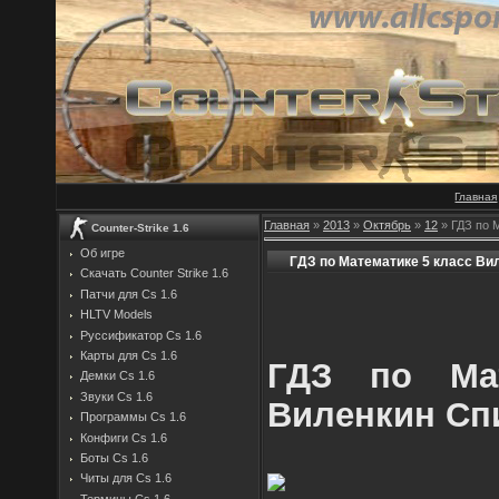
Главная
Главная
»
2013
»
Октябрь
»
12
» ГДЗ по 
Counter-Strike 1.6
Об игре
ГДЗ по Математике 5 класс Ви
Скачать Counter Strike 1.6
Патчи для Cs 1.6
HLTV Models
Руссификатор Cs 1.6
Карты для Cs 1.6
ГДЗ по Мат
Демки Cs 1.6
Звуки Cs 1.6
Виленкин Спи
Программы Cs 1.6
Конфиги Cs 1.6
Боты Cs 1.6
Читы для Cs 1.6
Термины Cs 1.6