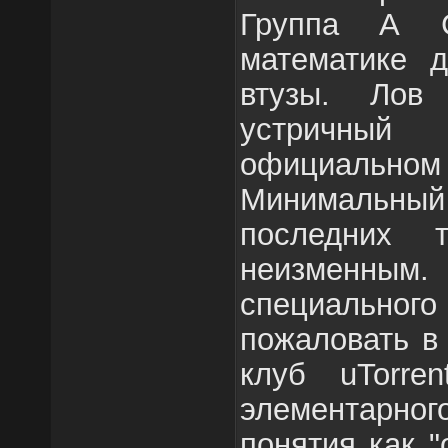
Группа А С
математике 
втузы. Лов 
устричны
официальном 
Минимальный 
последних 
неизменным
специальног
пожаловать в
клуб uTorre
элементарног
понятия как "