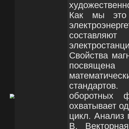
художественн
Как мы это
электроэн
составл
электростанци
Свойства магн
посвяще
математическ
стандартов
оборотных ф
охватывает о
цикл. Анализ 
В. Векторная