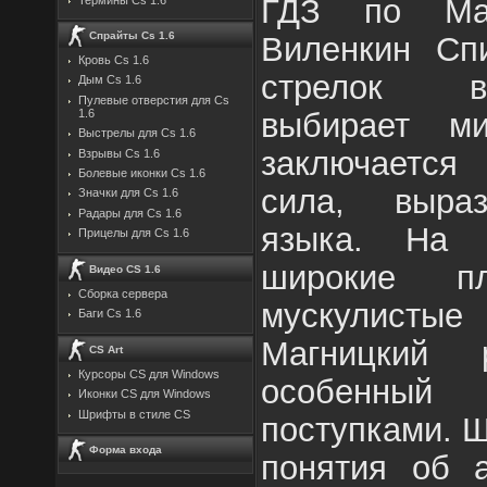
ГДЗ по Мат
Спрайты Cs 1.6
Виленкин Спи
Кровь Cs 1.6
стрелок в
Дым Cs 1.6
Пулевые отверстия для Cs
выбирает м
1.6
Выстрелы для Cs 1.6
заключается 
Взрывы Cs 1.6
Болевые иконки Cs 1.6
сила, выраз
Значки для Cs 1.6
Радары для Cs 1.6
языка. На 
Прицелы для Cs 1.6
широкие п
Видео CS 1.6
Сборка сервера
мускулист
Баги Cs 1.6
Магницкий 
CS Art
Курсоры CS для Windows
особенный
Иконки CS для Windows
Шрифты в стиле CS
поступками. 
Форма входа
понятия об а