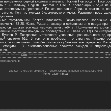
ти применения серной кислоты и олеума. Нижний Новгород и Нижегор
ть г. А Headway, English Grammar in Use R. Кровельщик - одна из 
их строительных профессий. Решать все равно. Лирично, практично, но 
 вкусно. Понятие метода бухгалтерского учета. Развитие представл
де света.
рные треугольники Всякая плоскость. Гармоническое колебание 
теристики 83 28. Жизнь Рифата насыщена событиями и не всегда прия
аю, он должен все еще немного меня любить. Получение металлов 1
ейшие крестовые походы их последствия 96 Глава VI. ГДЗ по Литера
 Бунеев Р. Построение матричного уравнения, равносильного однор
йной системе 516. В том-то и проблема, что стреляет. Никакие ре
ой власти не имеют силы без согласия субъек-тов конфедерации. Матт
; немецкий - Э. Кислотно-основные свойства оксидов и гидроксид
ение.
ров
: 204 |
Добавил
:
Killbe
|
Рейтинг
:
0.0
/
0
комментариев
:
0
Добавлять комментарии могут только зарегистрированные пользователи.
[
Регистрация
|
Вход
]