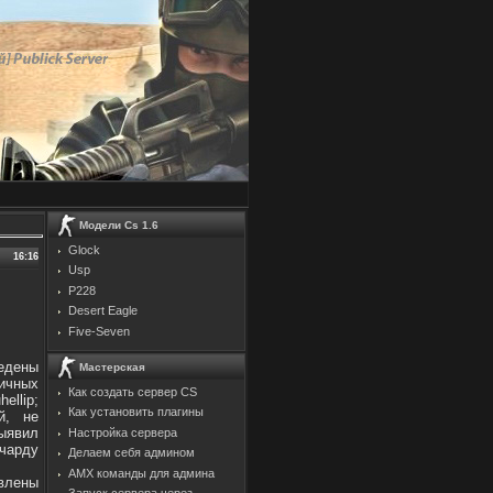
Модели Cs 1.6
Glock
16:16
Usp
P228
Desert Eagle
Five-Seven
едены
Мастерская
ичных
Как создать сервер CS
ellip;
Как установить плагины
й, не
выявил
Настройка сервера
чарду
Делаем себя админом
AMX команды для админа
авлены
Запуск сервера через