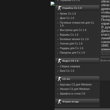
облас
облас
Спрайты Cs 1.6
древн
чтобы
Кровь Cs 1.6
приро
Дым Cs 1.6
Поля
Пулевые отверстия для Cs
харак
1.6
Я дум
Выстрелы для Cs 1.6
Дальн
класс
Взрывы Cs 1.6
лине
Болевые иконки Cs 1.6
союзн
Значки для Cs 1.6
1840
Радары для Cs 1.6
измен
Прицелы для Cs 1.6
Просмот
Всего 
Видео CS 1.6
Сборка сервера
Баги Cs 1.6
CS Art
Курсоры CS для Windows
Иконки CS для Windows
Шрифты в стиле CS
Форма входа