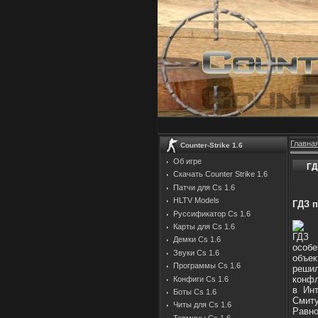
Главна
Counter-Strike 1.6
Об игре
ГД
Скачать Counter Strike 1.6
Патчи для Cs 1.6
HLTV Models
ГДЗ 
Руссификатор Cs 1.6
Карты для Cs 1.6
ГДЗ 
Демки Cs 1.6
особ
Звуки Cs 1.6
объек
Программы Cs 1.6
реши
конфл
Конфиги Cs 1.6
в Инт
Боты Cs 1.6
Смиту
Читы для Cs 1.6
Равно
Термины Cs 1.6