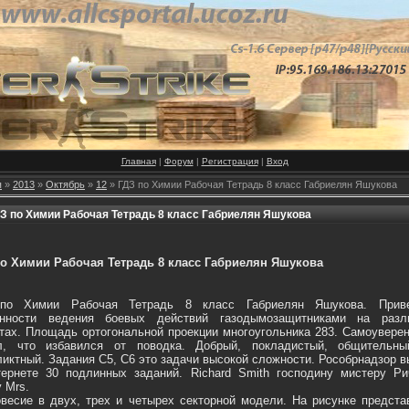
Главная
|
Форум
|
Регистрация
|
Вход
я
»
2013
»
Октябрь
»
12
» ГДЗ по Химии Рабочая Тетрадь 8 класс Габриелян Яшукова
З по Химии Рабочая Тетрадь 8 класс Габриелян Яшукова
по Химии Рабочая Тетрадь 8 класс Габриелян Яшукова
по Химии Рабочая Тетрадь 8 класс Габриелян Яшукова. Прив
енности ведения боевых действий газодымозащитниками на разл
тах. Площадь ортогональной проекции многоугольника 283. Самоуверенh
л, что избавился от поводка. Добрый, покладистый, общительны
иктный. Задания С5, С6 это задачи высокой сложности. Рособрнадзор 
ернете 30 подлинных заданий. Richard Smith господину мистеру Ри
 Mrs.
весие в двух, трех и четырех секторной модели. На рисунке предст