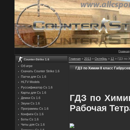
Главная
Главная
»
2013
»
Октябрь
»
12
» ГДЗ по 
Counter-Strike 1.6
Об игре
ГДЗ по Химии 8 класс Габрусе
Скачать Counter Strike 1.6
Патчи для Cs 1.6
HLTV Models
Руссификатор Cs 1.6
Карты для Cs 1.6
ГДЗ по Химии
Демки Cs 1.6
Звуки Cs 1.6
Рабочая Тет
Программы Cs 1.6
Конфиги Cs 1.6
Боты Cs 1.6
Читы для Cs 1.6
Термины Cs 1.6