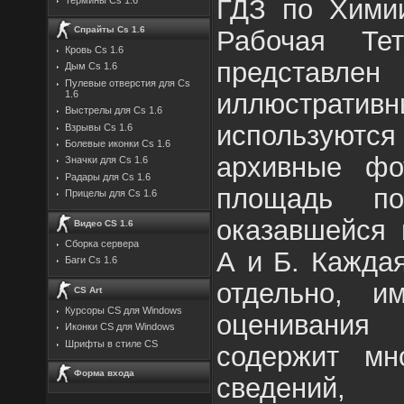
ГДЗ по Химии
Спрайты Cs 1.6
Рабочая Те
Кровь Cs 1.6
предста
Дым Cs 1.6
Пулевые отверстия для Cs
иллюстр
1.6
Выстрелы для Cs 1.6
использую
Взрывы Cs 1.6
Болевые иконки Cs 1.6
архивные фо
Значки для Cs 1.6
Радары для Cs 1.6
площадь по
Прицелы для Cs 1.6
оказавшейся 
Видео CS 1.6
Сборка сервера
А и Б. Кажда
Баги Cs 1.6
отдельно, и
CS Art
Курсоры CS для Windows
оценивания
Иконки CS для Windows
Шрифты в стиле CS
содержит мн
Форма входа
сведений