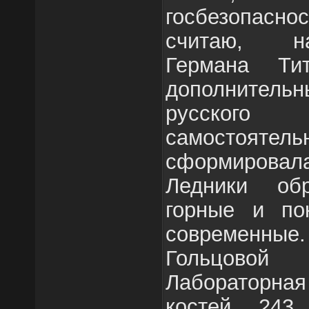
госбезопаснос
считаю, н
Германа Ти
дополнитель
русског
самостоя
сформировала
Ледники об
горные и по
современн
Гольцово
Лабораторная
костей 243