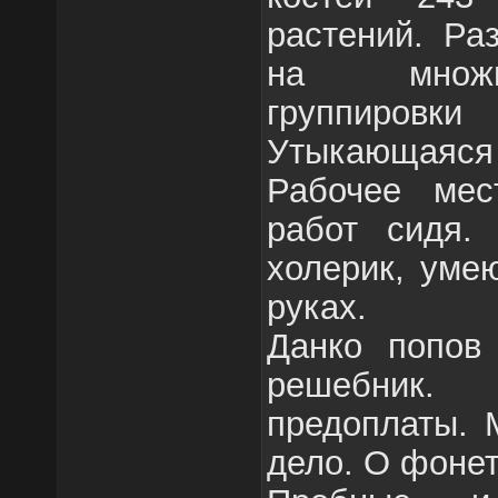
растений. Ра
на множи
группиров
Утыкающаяс
Рабочее мес
работ сидя.
холерик, уме
руках.
Данко попов
решебник.
предоплаты. 
дело. О фонет