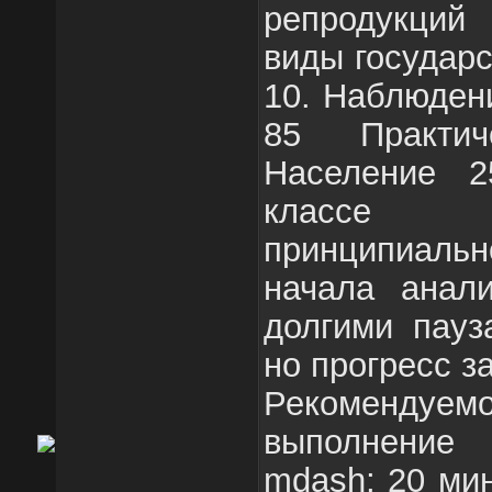
репродукций
виды государ
10. Наблюден
85 Практич
Население 
классе р
принципиально
начала анал
долгими пауз
но прогресс з
Рекоменд
выполнение
mdash; 20 ми