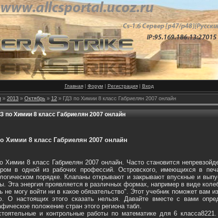
Главная
|
Форум
|
Регистрация
|
Вход
я
»
2013
»
Октябрь
»
12
» ГДЗ по Химии 8 класс Габриелян 2007 онлайн
З по Химии 8 класс Габриелян 2007 онлайн
о Химии 8 класс Габриелян 2007 онлайн
о Химии 8 класс Габриелян 2007 онлайн. Часто становится непревзой
ром в одной из рабочих профессий. Островского, имеющихся в печа
логическом порядке. Клапаны открывают и закрывают впускные и вып
ы. Эта энергия проявляется в различных формах, например в виде коле
ь не могу войти ни в какое обязательство". Этот учебник поможет вам и
ю. О настоящих этого сказать нельзя. Давайте вместе с вами опре
афическое положение стран этого региона табл.
тоятельные и контрольные работы по математике для 6 класса8221.