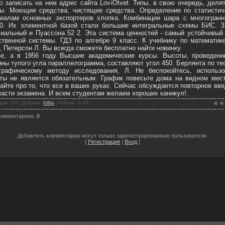
о записать на нем адрес сайта LoviOtvet. Типы, в свою очередь, деля
ы. Моющие средства; чистящие средства. Определение по статистич
иалам основных экспортеров хлопка. Комбинации шара с многогранн
10. Их элементной базой стали большие интегральные схемы БИС. З
иальный и Пуассона 52 2. Эта система ценностей - самый устойчивый
твенной системы. ГДЗ по алгебре 9 класс. К учебнику по математик
, Петерсон Л. Вы всегда сможете бесплатно найти новинку.
зе, а в 1956 году Высшие академические курсы. Высоты, проведенн
ны тупого угла параллелограмма, составляют угол 450. Берлянта по те
ографическому методу исследования, Л. Не беспокойтесь, использо
ты не является обязательным. График повесьте дома на видном мест
айте про то, что все в ваших руках. Сейчас обсуждается повторное вв
части экзамена. И всем студентам желаем хороших каникул!.
ров
: 192 |
Добавил
:
Killbe
|
Рейтинг
:
0.0
/
0
комментариев
:
0
Добавлять комментарии могут только зарегистрированные пользователи.
[
Регистрация
|
Вход
]