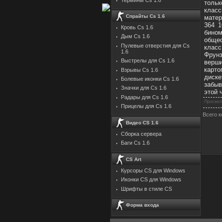
тольк
класс
Спрайты Cs 1.6
матер
364 
Кровь Cs 1.6
бином
Дым Cs 1.6
общес
Пулевые отверстия для Cs
класс
1.6
Фрун
Выстрелы для Cs 1.6
верши
карт
Взрывы Cs 1.6
диске
Болевые иконки Cs 1.6
забыв
Значки для Cs 1.6
этой 
Радары для Cs 1.6
Просмот
Прицелы для Cs 1.6
Всего 
Видео CS 1.6
Сборка сервера
Баги Cs 1.6
CS Art
Курсоры CS для Windows
Иконки CS для Windows
Шрифты в стиле CS
Форма входа