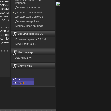
тся на
консоль
еским
Делаем цветное лого
иками
аконы
Делаем фон консоли
 остов
Делаем фон меню CS
е за 3
Делаем Waypoint'ы
Меняем цвет прицела
ые из
ории и
Всё для сервера CS
вание
е. Не
Готовые сервера CS 1.6
едение
Моды для Cs 1.6
Наш сервер
Админка и VIP
Статистика