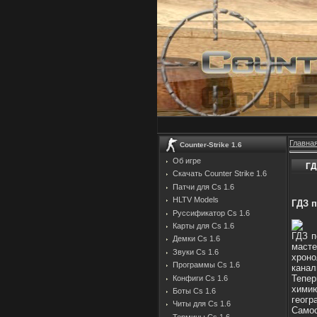
Главна
Counter-Strike 1.6
Об игре
ГД
Скачать Counter Strike 1.6
Патчи для Cs 1.6
HLTV Models
ГДЗ п
Руссификатор Cs 1.6
Карты для Cs 1.6
ГДЗ п
Демки Cs 1.6
масте
Звуки Cs 1.6
хроно
Программы Cs 1.6
канал
Тепер
Конфиги Cs 1.6
хими
Боты Cs 1.6
геогр
Читы для Cs 1.6
Самос
Термины Cs 1.6