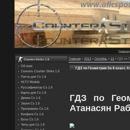
Главная
Главная
»
2013
»
Октябрь
»
13
» ГДЗ по 
Counter-Strike 1.6
Об игре
ГДЗ по Геометрии За 8 класс А
Скачать Counter Strike 1.6
Патчи для Cs 1.6
HLTV Models
Руссификатор Cs 1.6
Карты для Cs 1.6
ГДЗ по Гео
Демки Cs 1.6
Звуки Cs 1.6
Атанасян Раб
Программы Cs 1.6
Конфиги Cs 1.6
Боты Cs 1.6
Читы для Cs 1.6
Термины Cs 1.6