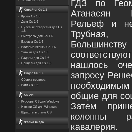
ГДЗ по Гео
Спрайты Cs 1.6
Атанасян Р
Кровь Cs 1.6
Рельеф и не
Дым Cs 1.6
Пулевые отверстия для Cs
Трубная, 
1.6
Выстрелы для Cs 1.6
Большинству
Взрывы Cs 1.6
Болевые иконки Cs 1.6
соответствуют
Значки для Cs 1.6
Радары для Cs 1.6
нашлось оч
Прицелы для Cs 1.6
запросу Реше
Видео CS 1.6
Сборка сервера
необходимым 
Баги Cs 1.6
общие для со
CS Art
Курсоры CS для Windows
Затем приш
Иконки CS для Windows
Шрифты в стиле CS
колонны ра
Форма входа
кавалерия