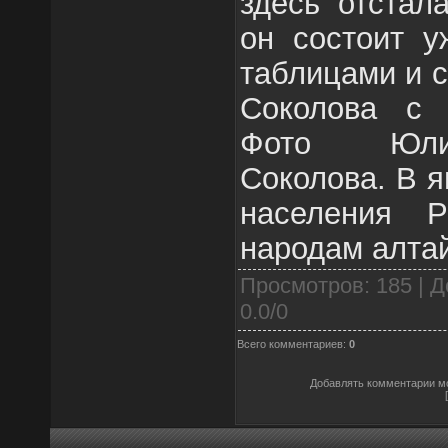
здесь отстал
он состоит у
таблицами и с
Соколова с 
Фото Юли
Соколова. В я
населения Р
народам алтай
Просмотров
: 185 |
Д
0.0
/
0
Всего комментариев
:
0
Добавлять комментарии мо