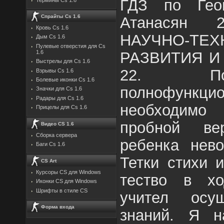
ГДЗ по Гео
Спрайты Cs 1.6
Атанасян 
Кровь Cs 1.6
НАУЧНО-ТЕХ
Дым Cs 1.6
Пулевые отверстия для Cs
РАЗВИТИЯ И
1.6
Выстрелы для Cs 1.6
22. По
Взрывы Cs 1.6
Болевые иконки Cs 1.6
полнофункци
Значки для Cs 1.6
Радары для Cs 1.6
необходимо 
Прицелы для Cs 1.6
пробной ве
Видео CS 1.6
Сборка сервера
ребенка нево
Баги Cs 1.6
Тетки стихи 
CS Art
Курсоры CS для Windows
тество в хо
Иконки CS для Windows
Шрифты в стиле CS
учител осущ
Форма входа
знаний. Я н