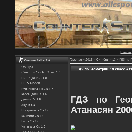
Главная
Главная
»
2013
»
Октябрь
»
13
» ГДЗ по Г
Counter-Strike 1.6
Об игре
ГДЗ по Геометрии 7 9 класс Ат
Скачать Counter Strike 1.6
Патчи для Cs 1.6
HLTV Models
Руссификатор Cs 1.6
Карты для Cs 1.6
ГДЗ по Гео
Демки Cs 1.6
Звуки Cs 1.6
Атанасян 200
Программы Cs 1.6
Конфиги Cs 1.6
Боты Cs 1.6
Читы для Cs 1.6
Термины Cs 1.6