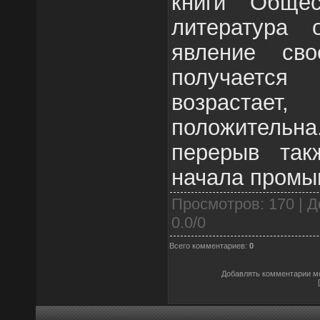
книги Общес
литература 
явление сво
получаетс
возрастает
положител
перерыв так
начала промы
Просмотров
: 170 |
Д
0.0
/
0
Всего комментариев
:
0
Добавлять комментарии мо