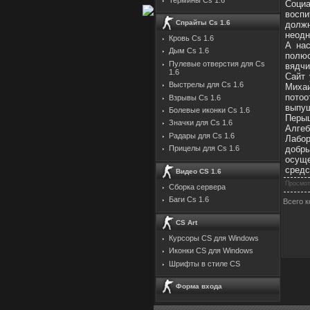
Соци
восп
Спрайты Cs 1.6
должн
неодн
Кровь Cs 1.6
А на
Дым Cs 1.6
полюс
Пулевые отверстия для Cs
вядчи
1.6
Сайт 
Выстрелы для Cs 1.6
Михаи
потоо
Взрывы Cs 1.6
выпу
Болевые иконки Cs 1.6
Перыш
Значки для Cs 1.6
Алге
Радары для Cs 1.6
Лабо
добр
Прицелы для Cs 1.6
осущ
средс
Видео CS 1.6
Просмот
Сборка сервера
Баги Cs 1.6
Всего 
CS Art
Курсоры CS для Windows
Иконки CS для Windows
Шрифты в стиле CS
Форма входа