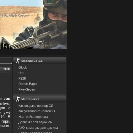
Модели Cs 1.6
Glock
20:09
Usp
P228
Desert Eagle
Five-Seven
ышкин
Мастерская
-live.
Как создать сервер CS
дов с
Как установить плагины
е уже
19. В
Настройка сервера
гири.
Делаем себя админом
риал.
AMX команды для админа
Запуск сервера через