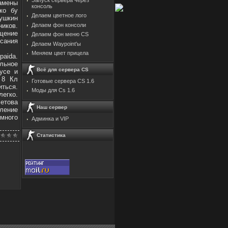
амены
консоль
ко бу
Делаем цветное лого
мушкин
ников.
Делаем фон консоли
щение
Делаем фон меню CS
сания
Делаем Waypoint'ы
Меняем цвет прицела
aida.
ильное
Всё для сервера CS
усе и
 8 Кл
Готовые сервера CS 1.6
иться.
Моды для Cs 1.6
егко.
етова
Наш сервер
ление
много
Админка и VIP
Статистика