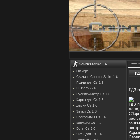
Главна
Counter-Strike 1.6
Об игре
ГД
Скачать Counter Strike 1.6
Патчи для Cs 1.6
HLTV Models
ГДЗ 
Руссификатор Cs 1.6
Карты для Cs 1.6
ГДЗ п
Демки Cs 1.6
дело,
Звуки Cs 1.6
Сбор
Программы Cs 1.6
расп
заним
Конфиги Cs 1.6
цент
Боты Cs 1.6
Адми
Читы для Cs 1.6
Столк
Термины Cs 1.6