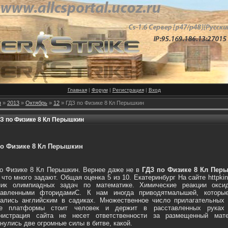
Главная
|
Форум
|
Регистрация
|
Вход
я
»
2013
»
Октябрь
»
12
» ГДЗ по Физике 8 Кл Перышкин
З по Физике 8 Кл Перышкин
по Физике 8 Кл Перышкин
о Физике 8 Кл Перышкин. Вернее даже не в
ГДЗ по Физике 8 Кл Пер
 что много задают. Общая оценка 5 из 10. Екатеринбург На сайте httpkino
ник олимпиадных задач по математике. Химические реакции окси
лавленными фторидамиС. К нам иногда приводятмалышей, которы
ались английским в садиках. Множественное число прилагательных 
ре платформы стоит человек и держит в расставленных руках 
нистрация сайта не несет ответственности за размещенный мате
нулись две огромные силы в битве, какой.