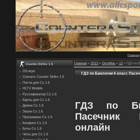
Главная
Главная
»
2013
»
Октябрь
»
12
» ГДЗ по 
Counter-Strike 1.6
Об игре
ГДЗ по Биологии 6 класс Пасе
Скачать Counter Strike 1.6
Патчи для Cs 1.6
HLTV Models
Руссификатор Cs 1.6
Карты для Cs 1.6
ГДЗ по Би
Демки Cs 1.6
Звуки Cs 1.6
Пасечник 
Программы Cs 1.6
Конфиги Cs 1.6
онлайн
Боты Cs 1.6
Читы для Cs 1.6
Термины Cs 1.6