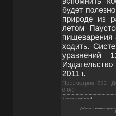
вспомнить ко
будет полезн
природе из р
летом Паусто
пищеварения 
ходить. Сист
уравнений 1
Издательств
2011 г.
Просмотров
: 213 |
Д
0.0
/
0
Всего комментариев
:
0
Добавлять комментарии мо