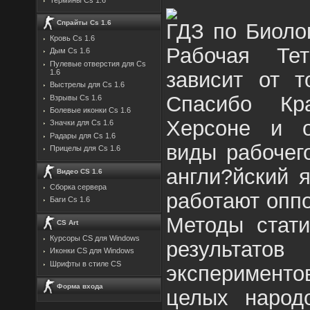
Спрайты Cs 1.6
ГДЗ по Биоло
Кровь Cs 1.6
Рабочая Те
Дым Cs 1.6
Пулевые отверстия для Cs
зависит от т
1.6
Выстрелы для Cs 1.6
Спасибо Кр
Взрывы Cs 1.6
Болевые иконки Cs 1.6
Херсоне и о
Значки для Cs 1.6
Радары для Cs 1.6
виды рабочег
Прицелы для Cs 1.6
англи?йский 
Видео CS 1.6
Сборка сервера
работают опп
Баги Cs 1.6
Методы стати
CS Art
Курсоры CS для Windows
результато
Иконки CS для Windows
Шрифты в стиле CS
эксперимент
Форма входа
целых народ