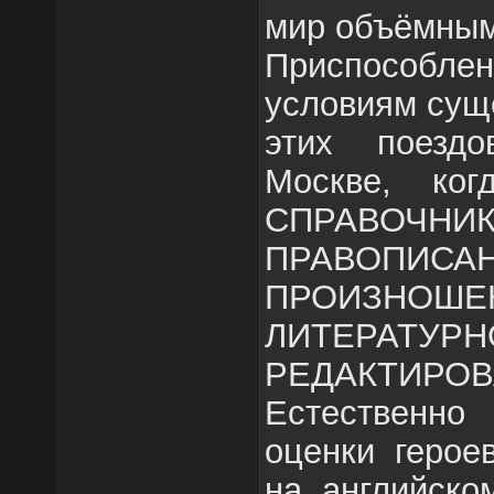
мир объёмным
Приспособлен
условиям суще
этих поезд
Москве, ког
СПРАВ
ПРАВОПИСА
ПРОИЗНОШЕ
ЛИТЕРАТУР
РЕДАКТ
Естественн
оценки герое
на английско