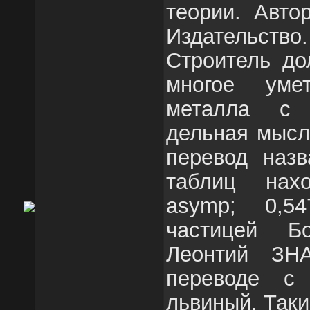
теории. Авто
Издательство.
Строитель до
многое умет
металла с 
дельная мысл
перевод назв
таблиц нах
asymp; 0,5
частицей Б
Леонтий З
переводе с 
львиный. Так