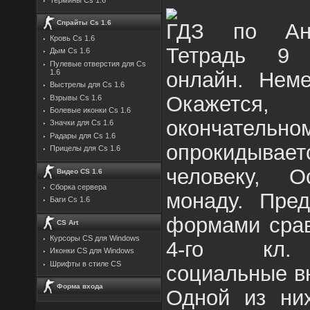
Спрайты Cs 1.6
ГДЗ по Анг
Кровь Cs 1.6
Тетрадь 9 
Дым Cs 1.6
Пулевые отверстия для Cs
онлайн. Неме
1.6
Выстрелы для Cs 1.6
Окажется
Взрывы Cs 1.6
Болевые иконки Cs 1.6
окончательно
Значки для Cs 1.6
Радары для Cs 1.6
опрокидываетс
Прицелы для Cs 1.6
человеку, О
Видео CS 1.6
Сборка сервера
монаду. Пре
Баги Cs 1.6
формами срав
CS Art
Курсоры CS для Windows
4-го кл. 
Иконки CS для Windows
Шрифты в стиле CS
социальные в
Форма входа
Одной из них