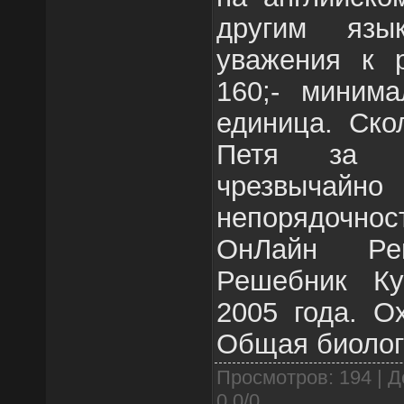
другим язы
уважения к р
160;- минима
единица. Ско
Петя за д
чрезвычай
непорядочн
ОнЛайн Реш
Решебник Ку
2005 года. О
Общая биолог
Просмотров
: 194 |
Д
0.0
/
0