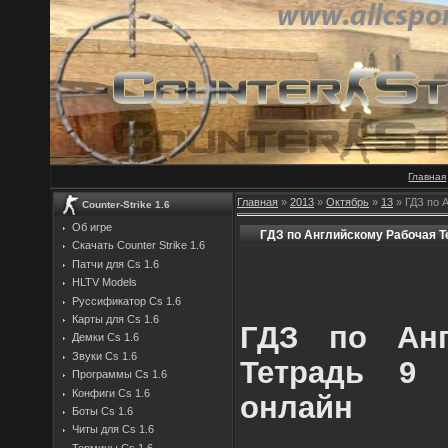
Главная
Главная
»
2013
»
Октябрь
»
13
» ГДЗ по 
Counter-Strike 1.6
Об игре
ГДЗ по Английскому Рабочая Т
Скачать Counter Strike 1.6
Патчи для Cs 1.6
HLTV Models
Руссификатор Cs 1.6
Карты для Cs 1.6
ГДЗ по Анг
Демки Cs 1.6
Звуки Cs 1.6
Тетрадь 9 
Программы Cs 1.6
Конфиги Cs 1.6
онлайн
Боты Cs 1.6
Читы для Cs 1.6
Термины Cs 1.6