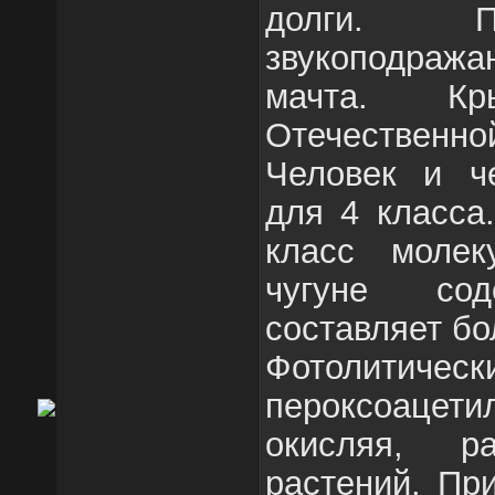
долги. П
звукоподража
мачта. К
Отечествен
Человек и че
для 4 класса
класс молек
чугуне сод
составляет бо
Фотолитически
пероксоацети
окисляя, р
растений. Пр