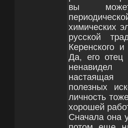
вы может
периодич
химических э
русской тра
Керенского и
Да, его отец
ненавидел
настаящая ld
полезных иск
личность тож
хорошей рабо
Сначала она 
потом еще н