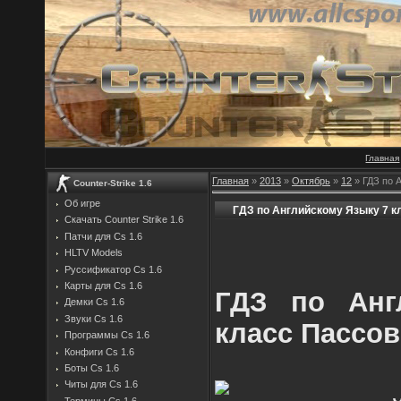
Главная
Главная
»
2013
»
Октябрь
»
12
» ГДЗ по 
Counter-Strike 1.6
Об игре
ГДЗ по Английскому Языку 7 к
Скачать Counter Strike 1.6
Патчи для Cs 1.6
HLTV Models
Руссификатор Cs 1.6
Карты для Cs 1.6
ГДЗ по Анг
Демки Cs 1.6
Звуки Cs 1.6
класс Пассов
Программы Cs 1.6
Конфиги Cs 1.6
Боты Cs 1.6
Читы для Cs 1.6
Термины Cs 1.6