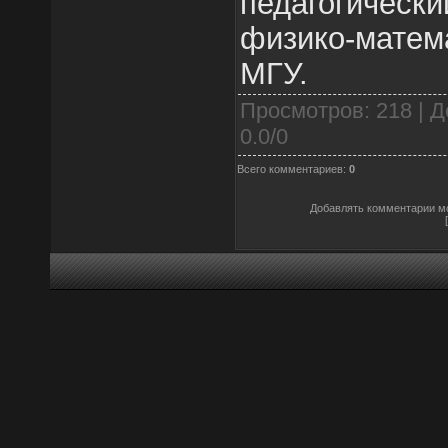
педагогичес
физико-матем
МГУ.
Просмотров
: 218 |
Д
0.0
/
0
Всего комментариев
:
0
Добавлять комментарии мо