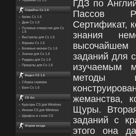
ГДЗ по Англи
Спрайты Cs 1.6
Пассов Ра
Кровь Cs 1.6
Сертификат, 
Дым Cs 1.6
Пулевые отверстия для Cs
знания нем
1.6
Выстрелы для Cs 1.6
высочайшем 
Взрывы Cs 1.6
Болевые иконки Cs 1.6
заданий для 
Значки для Cs 1.6
Радары для Cs 1.6
изучаемым м
Прицелы для Cs 1.6
методы и
Видео CS 1.6
Сборка сервера
конструирова
Баги Cs 1.6
жеманства, к
CS Art
Курсоры CS для Windows
Щуры. Вторая
Иконки CS для Windows
Шрифты в стиле CS
заданий с кр
Форма входа
этого она д