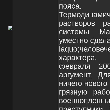
пояса.
Термодинам
растворов р
системы Ма
уместно сдела
laquo;человеч
характера.
февраля 20
аргумент. Дл
ничего нового
грязную раб
военноплен
преступники.