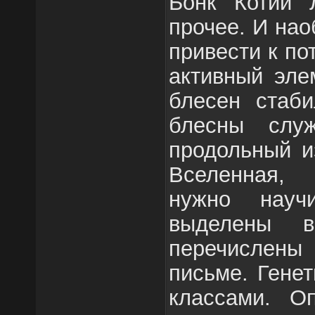
Бонк Котий 
прочее. И нао
привести к по
активный эле
блесен стаби
блесны служ
продольный и
Вселенная,
нужно науч
выделены в
перечислен
письме. Гене
классами. Оп