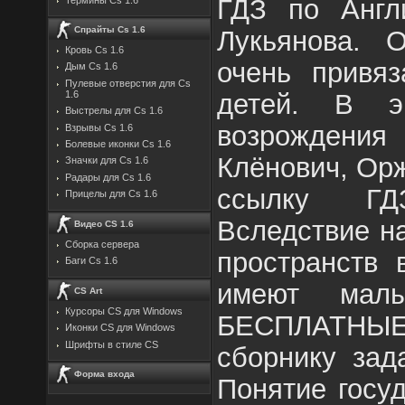
ГДЗ по Англ
Спрайты Cs 1.6
Лукьянова. 
Кровь Cs 1.6
очень привяз
Дым Cs 1.6
Пулевые отверстия для Cs
детей. В э
1.6
Выстрелы для Cs 1.6
возрожден
Взрывы Cs 1.6
Болевые иконки Cs 1.6
Клёнович, Орж
Значки для Cs 1.6
Радары для Cs 1.6
ссылку ГД
Прицелы для Cs 1.6
Вследствие н
Видео CS 1.6
Сборка сервера
пространств 
Баги Cs 1.6
имеют малы
CS Art
Курсоры CS для Windows
БЕСПЛАТН
Иконки CS для Windows
Шрифты в стиле CS
сборнику за
Форма входа
Понятие госу