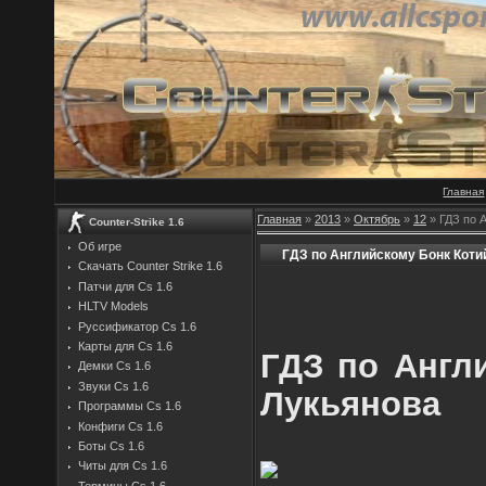
Главная
Главная
»
2013
»
Октябрь
»
12
» ГДЗ по 
Counter-Strike 1.6
Об игре
ГДЗ по Английскому Бонк Коти
Скачать Counter Strike 1.6
Патчи для Cs 1.6
HLTV Models
Руссификатор Cs 1.6
Карты для Cs 1.6
ГДЗ по Англ
Демки Cs 1.6
Звуки Cs 1.6
Лукьянова
Программы Cs 1.6
Конфиги Cs 1.6
Боты Cs 1.6
Читы для Cs 1.6
Термины Cs 1.6