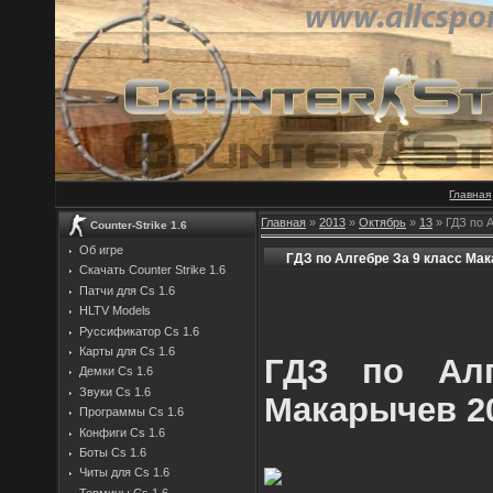
Главная
Главная
»
2013
»
Октябрь
»
13
» ГДЗ по 
Counter-Strike 1.6
Об игре
ГДЗ по Алгебре За 9 класс Ма
Скачать Counter Strike 1.6
Патчи для Cs 1.6
HLTV Models
Руссификатор Cs 1.6
Карты для Cs 1.6
ГДЗ по Алг
Демки Cs 1.6
Звуки Cs 1.6
Макарычев 2
Программы Cs 1.6
Конфиги Cs 1.6
Боты Cs 1.6
Читы для Cs 1.6
Термины Cs 1.6