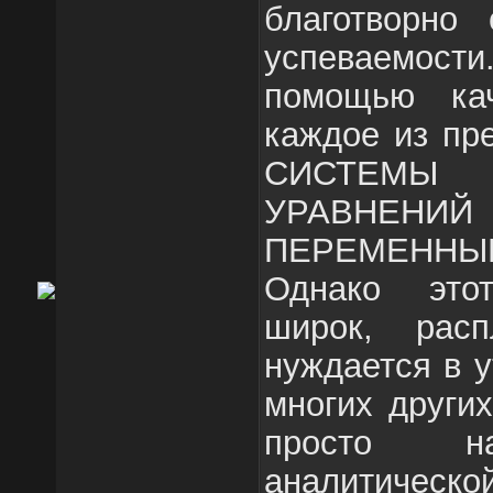
благотворно
успеваемос
помощью кач
каждое из пр
СИСТЕМЫ 
УРАВНЕ
ПЕРЕМЕННЫМ
Однако это
широк, рас
нуждается в у
многих других
просто н
аналитическо