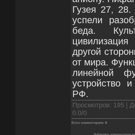
Гузея 27, 28.
успели разоб
беда. Куль
цивилизация
другой сторон
от мира. Функ
линейной фу
устройство и
РФ.
Просмотров
: 195 |
Д
0.0
/
0
Всего комментариев
:
0
Добавлять комментарии мо