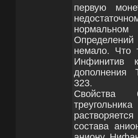
первую моне
недостаточ
нормально
Определений
немало. Что 
Инфинитив к
дополнения 
323.
Свойства б
треугольни
растворяется
состава анио
аниону. Нифан