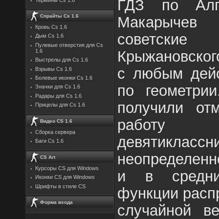
ГДЗ по Алг
Спрайты Cs 1.6
Макарычев 
Кровь Cs 1.6
советски
Дым Cs 1.6
Пулевые отверстия для Cs
Крыжановского
1.6
Выстрелы для Cs 1.6
с любым дей
Взрывы Cs 1.6
Болевые иконки Cs 1.6
по геометрии
Значки для Cs 1.6
Радары для Cs 1.6
получили отм
Прицелы для Cs 1.6
работу
Видео CS 1.6
Сборка сервера
девятиклас
Баги Cs 1.6
неопределенн
CS Art
Курсоры CS для Windows
и в средни
Иконки CS для Windows
Шрифты в стиле CS
функции расп
Форма входа
случайной в