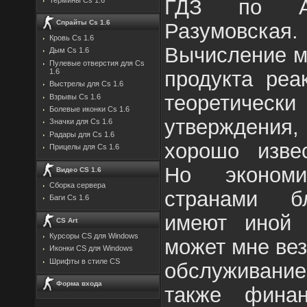
ГДЗ по А
Спрайты Cs 1.6
Разумовская. 
Кровь Cs 1.6
Вычисление м
Дым Cs 1.6
Пулевые отверстия для Cs
продукта реа
1.6
Выстрелы для Cs 1.6
теоретически
Взрывы Cs 1.6
Болевые иконки Cs 1.6
утверждения
Значки для Cs 1.6
Радары для Cs 1.6
хорошо извес
Прицелы для Cs 1.6
Но экономи
Видео CS 1.6
Сборка сервера
странами б
Баги Cs 1.6
имеют иной 
CS Art
Курсоры CS для Windows
может мне вез
Иконки CS для Windows
Шрифты в стиле CS
обслуживание
Форма входа
также финан