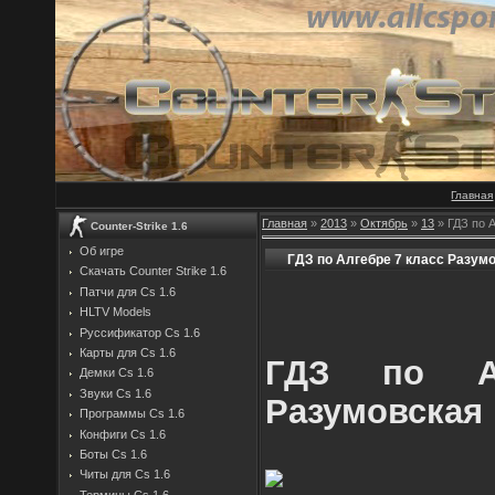
Главная
Главная
»
2013
»
Октябрь
»
13
» ГДЗ по 
Counter-Strike 1.6
Об игре
ГДЗ по Алгебре 7 класс Разум
Скачать Counter Strike 1.6
Патчи для Cs 1.6
HLTV Models
Руссификатор Cs 1.6
Карты для Cs 1.6
ГДЗ по А
Демки Cs 1.6
Звуки Cs 1.6
Разумовская
Программы Cs 1.6
Конфиги Cs 1.6
Боты Cs 1.6
Читы для Cs 1.6
Термины Cs 1.6