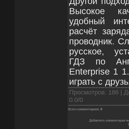
Другой подхо
Высокое кач
удобный инт
расчёт заряд
проводник. Сл
русское, ус
ГДЗ по Анг
Enterprise 1 
играть с друз
Просмотров
: 186 |
Д
0.0
/
0
Всего комментариев
:
0
Добавлять комментарии мо