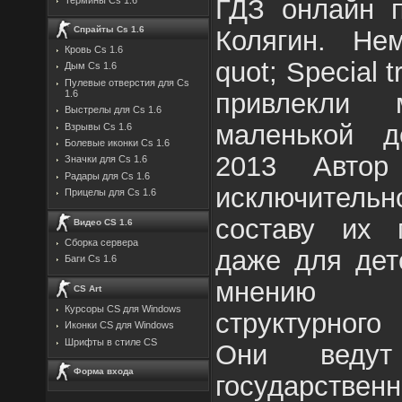
ГДЗ онлайн п
Спрайты Cs 1.6
Колягин. Не
Кровь Cs 1.6
quot; Special 
Дым Cs 1.6
Пулевые отверстия для Cs
привлекли
1.6
Выстрелы для Cs 1.6
маленькой д
Взрывы Cs 1.6
Болевые иконки Cs 1.6
2013 Автор
Значки для Cs 1.6
Радары для Cs 1.6
исключител
Прицелы для Cs 1.6
составу их 
Видео CS 1.6
Сборка сервера
даже для дет
Баги Cs 1.6
мнению п
CS Art
Курсоры CS для Windows
структурного
Иконки CS для Windows
Шрифты в стиле CS
Они ведут
Форма входа
государстве