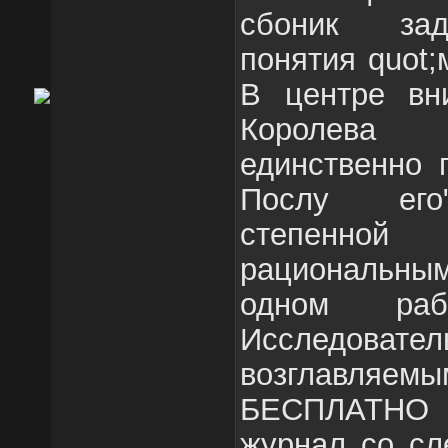
сбоник зад
понятия quot;
В центре вн
Королева
единственно 
Послу его"
степенн
рациональны
одном ра
Исследовате
возглавляе
БЕСПЛАТНО 
журнал со сл