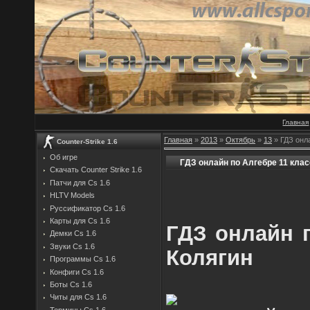
Главная
Главная
»
2013
»
Октябрь
»
13
» ГДЗ онла
Counter-Strike 1.6
Об игре
ГДЗ онлайн по Алгебре 11 клас
Скачать Counter Strike 1.6
Патчи для Cs 1.6
HLTV Models
Руссификатор Cs 1.6
Карты для Cs 1.6
ГДЗ онлайн п
Демки Cs 1.6
Звуки Cs 1.6
Колягин
Программы Cs 1.6
Конфиги Cs 1.6
Боты Cs 1.6
Читы для Cs 1.6
Термины Cs 1.6