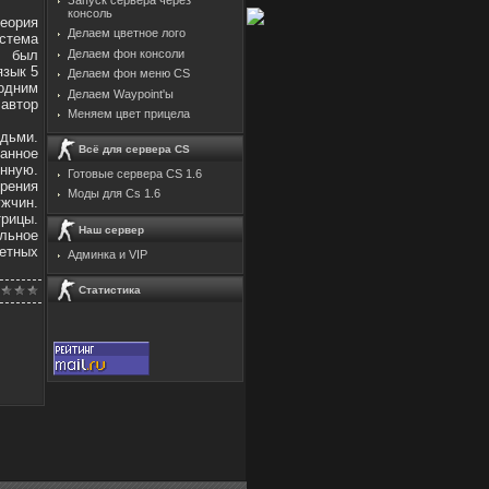
консоль
еория
Делаем цветное лого
стема
в был
Делаем фон консоли
язык 5
Делаем фон меню CS
 одним
Делаем Waypoint'ы
 автор
Меняем цвет прицела
дьми.
Всё для сервера CS
танное
енную.
Готовые сервера CS 1.6
рения
Моды для Cs 1.6
жчин.
рицы.
Наш сервер
льное
ретных
Админка и VIP
Статистика