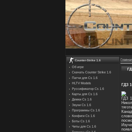
Главна
Counter-Strike 1.6
Об игре
ГД
Скачать Counter Strike 1.6
Патчи для Cs 1.6
HLTV Models
ГДЗ 1
Руссификатор Cs 1.6
Карты для Cs 1.6
ГДЗ 1
Демки Cs 1.6
Нико
Звуки Cs 1.6
тяго
Программы Cs 1.6
Кана
слов
Конфиги Cs 1.6
посмо
Боты Cs 1.6
Изуч
Читы для Cs 1.6
появл
Термины Cs 1.6