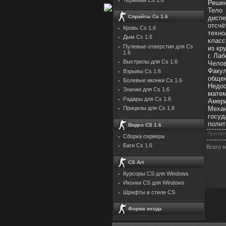
Решен
Тело
Спрайты Cs 1.6
дисп
отсч
Кровь Cs 1.6
техно
Дым Cs 1.6
класс
Пулевые отверстия для Cs
из кр
1.6
г. Ла
Выстрелы для Cs 1.6
Чело
Факул
Взрывы Cs 1.6
общен
Болевые иконки Cs 1.6
Недо
Значки для Cs 1.6
мате
Радары для Cs 1.6
Амери
Механ
Прицелы для Cs 1.6
госуд
полит
Видео CS 1.6
Просмот
Сборка сервера
Баги Cs 1.6
Всего 
CS Art
Курсоры CS для Windows
Иконки CS для Windows
Шрифты в стиле CS
Форма входа