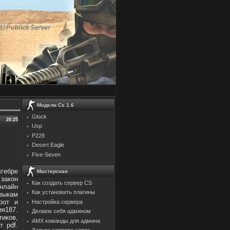
Модели Cs 1.6
Glock
20:25
Usp
P228
Desert Eagle
Five-Seven
гебре
Мастерская
закон
Как создать сервер CS
нлайн
Как установить плагины
зыкам
рот и
Настройка сервера
ия187.
Делаем себя админом
иков,
AMX команды для админа
т pdf.
Запуск сервера через