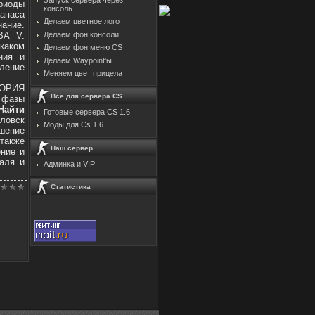
ериоды
консоль
запаса
Делаем цветное лого
нание.
ВА V.
Делаем фон консоли
каком
Делаем фон меню CS
ния и
Делаем Waypoint'ы
вление
Меняем цвет прицела
ЕОРИЯ
Всё для сервера CS
3 фазы
Найти
Готовые сервера CS 1.6
дловск
Моды для Cs 1.6
ешение
 также
Наш сервер
ение и
аля и
Админка и VIP
Статистика