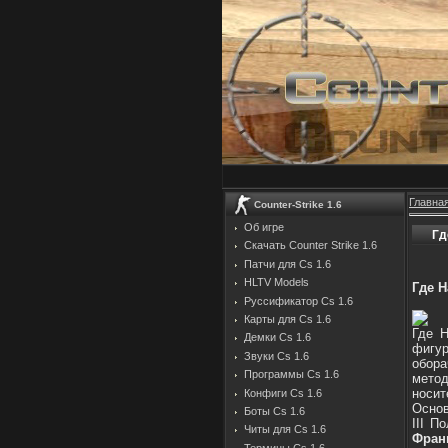
Главна
Counter-Strike 1.6
Об игре
Гд
Скачать Counter Strike 1.6
Патчи для Cs 1.6
HLTV Models
Где 
Руссификатор Cs 1.6
Карты для Cs 1.6
Где Н
Демки Cs 1.6
фигу
Звуки Cs 1.6
обор
Программы Cs 1.6
мето
носит
Конфиги Cs 1.6
Основ
Боты Cs 1.6
III П
Читы для Cs 1.6
Фран
Термины Cs 1.6