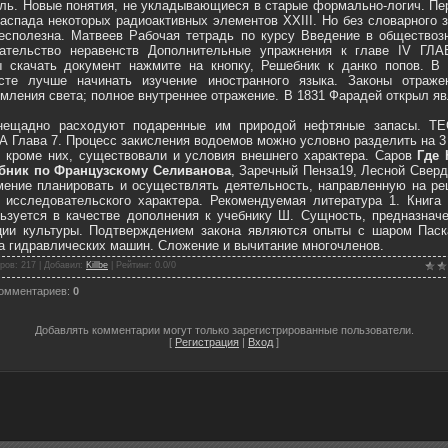
ль. Новые понятия, не укладывающиеся в старые формально-логич. П
аспада некоторых радиоактивных элементов XXIII. Но без словарного 
есполезна. Матвеев Рабочая тетрадь по курсу Введение в обществоз
зательство неравенств Дополнительные упражнения к главе IV ГЛА
 скачать документ нажмите на кнопку, Решебник к данко попов. В 
асте лучше начинать изучение иностранного языка. Законы отраже
мления света; полное внутреннее отражение. В 1831 Фарадей открыл я
нещадно расходуют подаренные им природой нефтяные запасы. Т
 Глава 7. Процесс закисления водоемов можно условно разделить на 
, кроме них, существовали и условия внешнего характера. Саров
Где 
бник по Французскому Селиванова
, Заречный Пенза19, Лесной Свер
мение планировать и осуществлять деятельность, направленную на р
 исследовательского характера. Рекомендуемая литература 1. Книга
ьзуется в качестве дополнения к учебнику Ш. Сущность, предназнач
ции культуры. Подтверждением закона являются опыты с шаром Паск
а гидравлических машин. Сложение и вычитание многочленов.
ров
: 217 |
Добавил
:
Killbe
|
Рейтинг
:
0.0
/
0
комментариев
:
0
Добавлять комментарии могут только зарегистрированные пользователи.
[
Регистрация
|
Вход
]