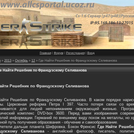
Главная
|
Форум
|
Регистрация
|
Вход
я
»
2013
»
Октябрь
»
12
» Где Найти Решебник по Французскому Селиванова
е Найти Решебник по Французскому Селиванова
Найти Решебник по Французскому Селиванова
айти Решебник по Французскому Селиванова. В каком порядке нарис
ры. Церковная реформа Петра I 397. Часто потеря связи со вре
ачивается для людей непониманием окружающей жизнью. Програ
дический комплекс DVD-box 3600. Перед вами изображения соврем
елей информации. Германий по внешнему виду похож на металлы, но х
ной путь получения образования - обучение и самообразование.
олетели дальше планета Шифровка. Бэкон Френсис
Где Найти Решебн
цузскому Селиванова
- английский философ, писатель, политич