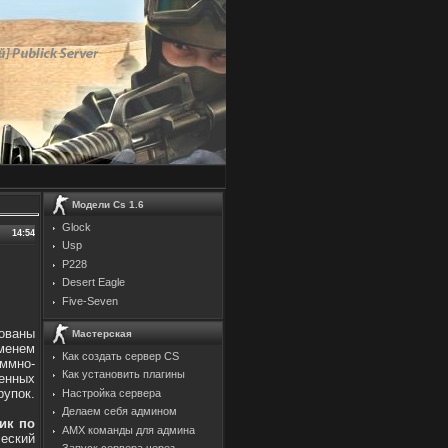
Модели Cs 1.6
Glock
14:54
Usp
P228
Desert Eagle
Five-Seven
ованы
Мастерская
менем
Как создать сервер CS
ммно-
Как установить плагины
енных
рупок.
Настройка сервера
Делаем себя админом
ик по
AMX команды для админа
еский
Запуск сервера через