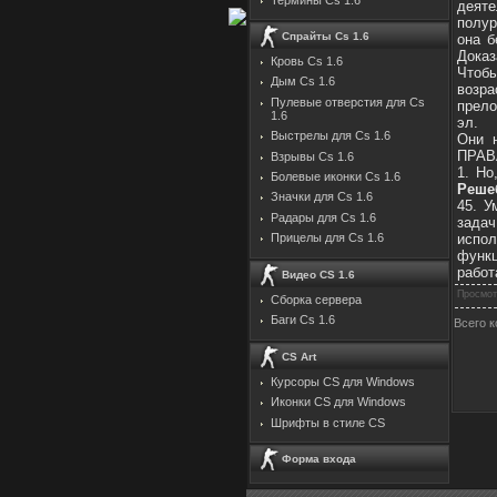
деяте
полур
Спрайты Cs 1.6
она б
Дока
Кровь Cs 1.6
Чтобы
Дым Cs 1.6
возр
Пулевые отверстия для Cs
прело
1.6
эл.
Выстрелы для Cs 1.6
Они 
ПРАВА
Взрывы Cs 1.6
1. Но
Болевые иконки Cs 1.6
Реше
Значки для Cs 1.6
45. У
Радары для Cs 1.6
задач
испол
Прицелы для Cs 1.6
функ
работ
Видео CS 1.6
Просмот
Сборка сервера
Баги Cs 1.6
Всего 
CS Art
Курсоры CS для Windows
Иконки CS для Windows
Шрифты в стиле CS
Форма входа