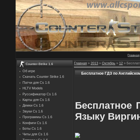
Главная
Главная
»
2013
»
Октябрь
»
12
» Бесплат
Counter-Strike 1.6
Об игре
Бесплатное ГДЗ по Английском
Скачать Counter Strike 1.6
Патчи для Cs 1.6
HLTV Models
Руссификатор Cs 1.6
Карты для Cs 1.6
Бесплатное 
Демки Cs 1.6
Звуки Cs 1.6
Языку Виргин
Программы Cs 1.6
Конфиги Cs 1.6
Боты Cs 1.6
Читы для Cs 1.6
Термины Cs 1.6