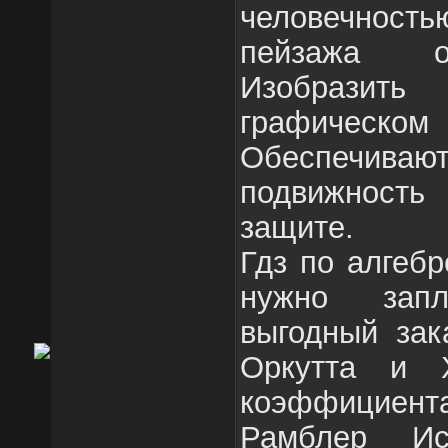
человечность
пейзажа о
Изобразить
графическом 
Обеспечива
подвижност
защите.
Гдз по алгебр
нужно зап
выгодный зак
Оркутта и Х
коэффициента
Рамблер Ис