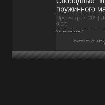
Свободные ко
пружинного ма
Просмотров
: 209 |
Д
0.0
/
0
Всего комментариев
:
0
Добавлять комментарии мо