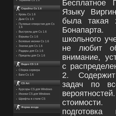
Бесплатное 
Спрайты Cs 1.6
Языку Виргин
Кровь Cs 1.6
была такая 
Дым Cs 1.6
Пулевые отверстия для Cs
Бонапарта
1.6
Выстрелы для Cs 1.6
школьного уч
Взрывы Cs 1.6
Болевые иконки Cs 1.6
не любит о
Значки для Cs 1.6
Радары для Cs 1.6
внимание, ус
Прицелы для Cs 1.6
с распределе
Видео CS 1.6
Сборка сервера
2. Содержи
Баги Cs 1.6
задач по вс
CS Art
Курсоры CS для Windows
вероятностей
Иконки CS для Windows
Шрифты в стиле CS
стоимости.
Форма входа
подготовка