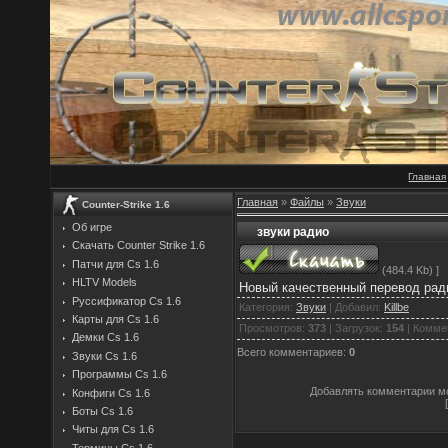
Главная
Главная
»
Файлы
»
Звуки
Counter-Strike 1.6
Об игре
звуки радио
Скачать Counter Strike 1.6
Патчи для Cs 1.6
(484.4 Kb) ]
HLTV Models
Новый качественный перевод рад
Руссификатор Cs 1.6
Категория
:
Звуки
|
Добавил
:
Killbe
Карты для Cs 1.6
Просмотров
:
373
|
Загрузок
:
154
|
Комме
Демки Cs 1.6
Всего комментариев
:
0
Звуки Cs 1.6
Программы Cs 1.6
Добавлять комментарии мо
Конфиги Cs 1.6
Боты Cs 1.6
Читы для Cs 1.6
Термины Cs 1.6