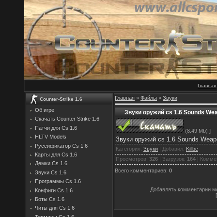
Главная
Главная
»
Файлы
»
Звуки
Counter-Strike 1.6
Об игре
Звуки оружий cs 1.6 Sounds We
Скачать Counter Strike 1.6
Патчи для Cs 1.6
(8.49 Mb) ]
HLTV Models
Звуки оружий cs 1.6 Sounds Weap
Руссификатор Cs 1.6
Категория
:
Звуки
|
Добавил
:
Killbe
Карты для Cs 1.6
Просмотров
:
326
|
Загрузок
:
164
|
Комме
Демки Cs 1.6
Всего комментариев
:
0
Звуки Cs 1.6
Программы Cs 1.6
Добавлять комментарии мо
Конфиги Cs 1.6
Боты Cs 1.6
Читы для Cs 1.6
Термины Cs 1.6