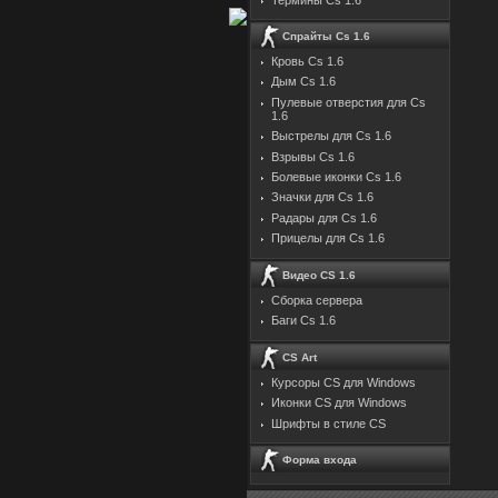
Спрайты Cs 1.6
Кровь Cs 1.6
Дым Cs 1.6
Пулевые отверстия для Cs
1.6
Выстрелы для Cs 1.6
Взрывы Cs 1.6
Болевые иконки Cs 1.6
Значки для Cs 1.6
Радары для Cs 1.6
Прицелы для Cs 1.6
Видео CS 1.6
Сборка сервера
Баги Cs 1.6
CS Art
Курсоры CS для Windows
Иконки CS для Windows
Шрифты в стиле CS
Форма входа