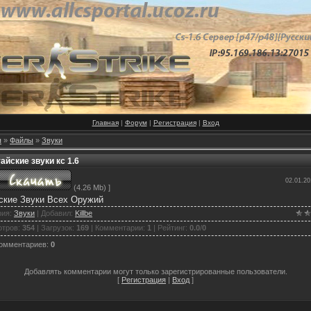
Главная
|
Форум
|
Регистрация
|
Вход
я
»
Файлы
»
Звуки
айские звуки кс 1.6
02.01.20
(4.26 Mb) ]
ские Звуки Всех Оружий
рия
:
Звуки
|
Добавил
:
Killbe
отров
:
354
|
Загрузок
:
169
|
Комментарии
:
1
|
Рейтинг
:
0.0
/
0
комментариев
:
0
Добавлять комментарии могут только зарегистрированные пользователи.
[
Регистрация
|
Вход
]