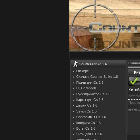
Главна
Counter-Strike 1.6
Об игре
Кит
Скачать Counter Strike 1.6
Патчи для Cs 1.6
HLTV Models
Китай
Руссификатор Cs 1.6
Катего
Карты для Cs 1.6
Просм
Демки Cs 1.6
Всего 
Звуки Cs 1.6
Программы Cs 1.6
Конфиги Cs 1.6
Боты Cs 1.6
Читы для Cs 1.6
Термины Cs 1.6