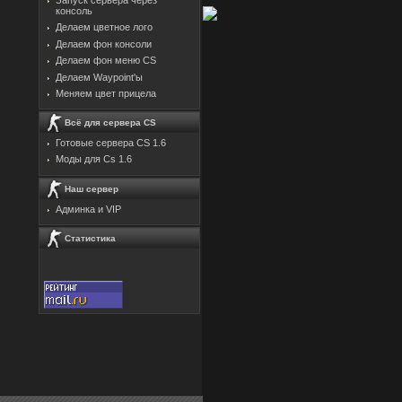
консоль
Делаем цветное лого
Делаем фон консоли
Делаем фон меню CS
Делаем Waypoint'ы
Меняем цвет прицела
Всё для сервера CS
Готовые сервера CS 1.6
Моды для Cs 1.6
Наш сервер
Админка и VIP
Статистика