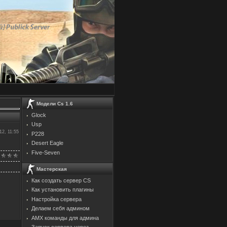
Модели Cs 1.6
Glock
Usp
12, 11:55
P228
Desert Eagle
Five-Seven
Мастерская
Как создать сервер CS
Как установить плагины
Настройка сервера
Делаем себя админом
AMX команды для админа
Запуск сервера через