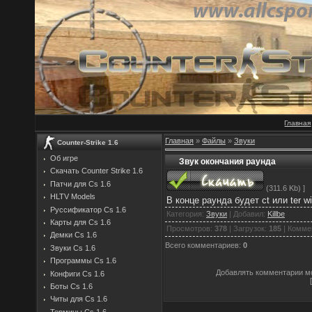
Главная
Главная
»
Файлы
»
Звуки
Counter-Strike 1.6
Об игре
Звук окончания раунда
Скачать Counter Strike 1.6
Патчи для Cs 1.6
(311.6 Kb) ]
HLTV Models
В конце раунда будет ct или ter w
Руссификатор Cs 1.6
Категория
:
Звуки
|
Добавил
:
Killbe
Карты для Cs 1.6
Просмотров
:
378
|
Загрузок
:
185
|
Комме
Демки Cs 1.6
Всего комментариев
:
0
Звуки Cs 1.6
Программы Cs 1.6
Добавлять комментарии мо
Конфиги Cs 1.6
Боты Cs 1.6
Читы для Cs 1.6
Термины Cs 1.6