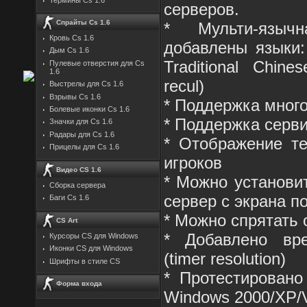
серверов.
Спрайты Cs 1.6
* Мульти-языч
Кровь Cs 1.6
добавлены языки: E
Дым Cs 1.6
Traditional Chine
Пулевые отверстия для Cs
1.6
recul)
Выстрелы для Cs 1.6
Взрывы Cs 1.6
* Поддержка мног
Болевые иконки Cs 1.6
* Поддержка серви
Значки для Cs 1.6
Радары для Cs 1.6
* Отображение те
Прицелы для Cs 1.6
игроков
Видео CS 1.6
* Можно установит
Сборка сервера
сервер с экрана п
Баги Cs 1.6
* Можно спрятать 
CS Art
* Добавлено вр
Курсоры CS для Windows
Иконки CS для Windows
(timer resolution)
Шрифты в стиле CS
* Протестировано
Форма входа
Windows 2000/XP/V