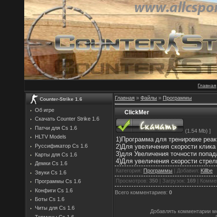
Главная
Главная
»
Файлы
»
Программы
Counter-Strike 1.6
Об игре
ClickMer
Скачать Counter Strike 1.6
Патчи для Cs 1.6
(1.54 Mb) ]
HLTV Models
1)Программа для тренировке реак
Руссификатор Cs 1.6
2)Для увеличения скорости клик
3)для Увеличения точности попад
Карты для Cs 1.6
4)Для увеличения скорости стре
Демки Cs 1.6
Категория
:
Программы
|
Добавил
:
Killbe
Звуки Cs 1.6
Просмотров
:
350
|
Загрузок
:
169
|
Комме
Программы Cs 1.6
Конфиги Cs 1.6
Всего комментариев
:
0
Боты Cs 1.6
Читы для Cs 1.6
Добавлять комментарии мо
Термины Cs 1.6