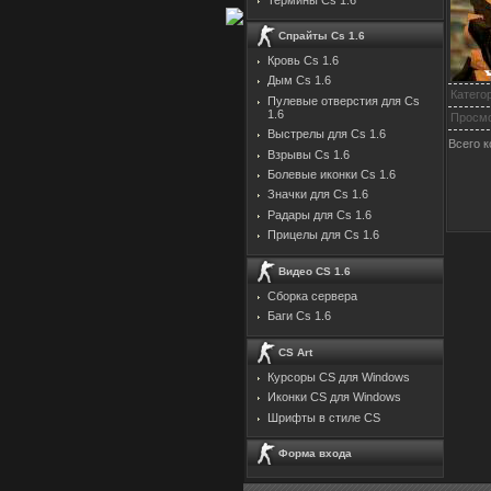
Спрайты Cs 1.6
Кровь Cs 1.6
Дым Cs 1.6
Катего
Пулевые отверстия для Cs
1.6
Просм
Выстрелы для Cs 1.6
Всего 
Взрывы Cs 1.6
Болевые иконки Cs 1.6
Значки для Cs 1.6
Радары для Cs 1.6
Прицелы для Cs 1.6
Видео CS 1.6
Сборка сервера
Баги Cs 1.6
CS Art
Курсоры CS для Windows
Иконки CS для Windows
Шрифты в стиле CS
Форма входа