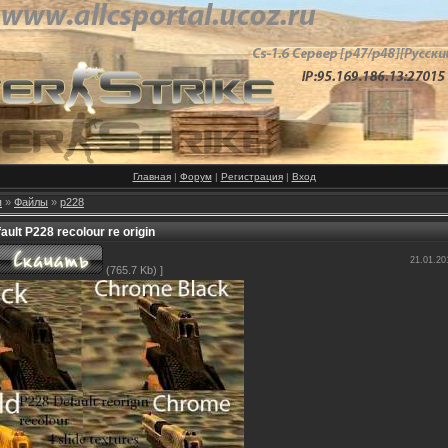
Главная
|
Форум
|
Регистрация
|
Вход
я
»
Файлы
»
p228
ault P228 recolour re origin
21.01.20
(765.7 Kb) ]