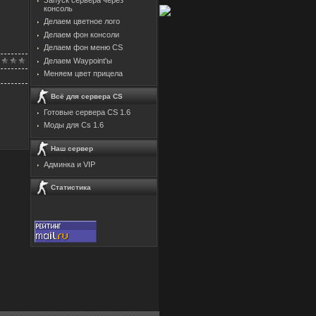
консоль
Делаем цветное лого
Делаем фон консоли
Делаем фон меню CS
Делаем Waypoint'ы
Меняем цвет прицела
Всё для сервера CS
Готовые сервера CS 1.6
Моды для Cs 1.6
Наш сервер
Админка и VIP
Статистика