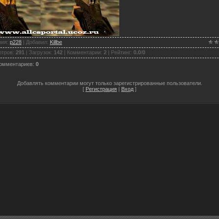
рия
:
p228
|
Добавил
:
Killbe
отров
:
291
|
Загрузок
:
142
|
Комментарии
:
2
|
Рейтинг
:
0.0
/
0
комментариев
:
0
Добавлять комментарии могут только зарегистрированные пользователи.
[
Регистрация
|
Вход
]