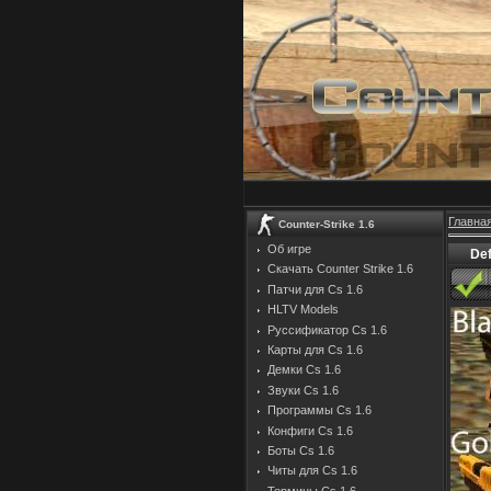
Главна
Counter-Strike 1.6
Об игре
Def
Скачать Counter Strike 1.6
Патчи для Cs 1.6
HLTV Models
Руссификатор Cs 1.6
Карты для Cs 1.6
Демки Cs 1.6
Звуки Cs 1.6
Программы Cs 1.6
Конфиги Cs 1.6
Боты Cs 1.6
Читы для Cs 1.6
Термины Cs 1.6