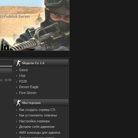
Модели Cs 1.6
Glock
Usp
12, 10:09
P228
Desert Eagle
Five-Seven
Мастерская
Как создать сервер CS
Как установить плагины
Настройка сервера
Делаем себя админом
AMX команды для админа
Запуск сервера через