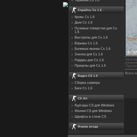
Спрайты Cs 1.6
Кровь Cs 1.6
Дым Cs 1.6
Пулевые отверстия для Cs
1.6
Выстрелы для Cs 1.6
Взрывы Cs 1.6
Болевые иконки Cs 1.6
Значки для Cs 1.6
Катего
Радары для Cs 1.6
Прицелы для Cs 1.6
Просм
Всего 
Видео CS 1.6
Сборка сервера
Баги Cs 1.6
CS Art
Курсоры CS для Windows
Иконки CS для Windows
Шрифты в стиле CS
Форма входа