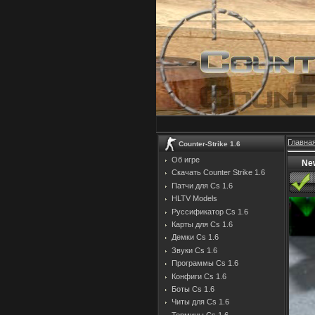
Главна
Counter-Strike 1.6
Об игре
New
Скачать Counter Strike 1.6
Патчи для Cs 1.6
HLTV Models
Руссификатор Cs 1.6
Карты для Cs 1.6
Демки Cs 1.6
Звуки Cs 1.6
Программы Cs 1.6
Конфиги Cs 1.6
Боты Cs 1.6
Читы для Cs 1.6
Термины Cs 1.6