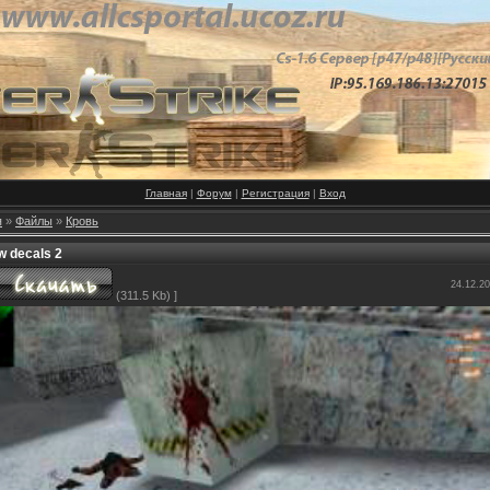
Главная
|
Форум
|
Регистрация
|
Вход
я
»
Файлы
»
Кровь
 decals 2
24.12.20
(311.5 Kb) ]