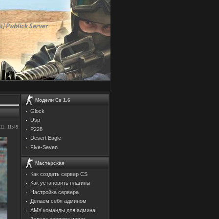
Модели Cs 1.6
Glock
Usp
11, 11:45
P228
Desert Eagle
Five-Seven
Мастерская
Как создать сервер CS
Как установить плагины
Настройка сервера
Делаем себя админом
AMX команды для админа
Запуск сервера через