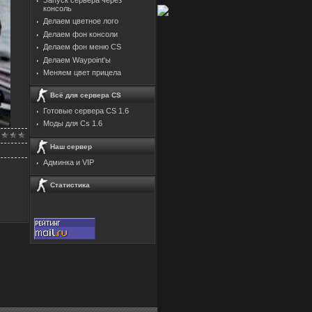
консоль
Делаем цветное лого
Делаем фон консоли
Делаем фон меню CS
Делаем Waypoint'ы
Меняем цвет прицела
Всё для сервера CS
Готовые сервера CS 1.6
Моды для Cs 1.6
Наш сервер
Админка и VIP
Статистика