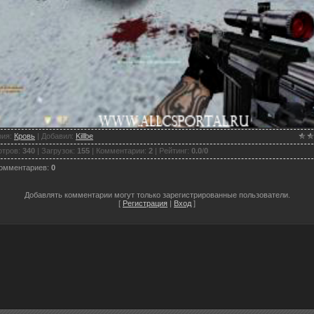
рия
:
Кровь
|
Добавил
:
Killbe
отров
:
340
|
Загрузок
:
155
|
Комментарии
:
2
|
Рейтинг
:
0.0
/
0
комментариев
:
0
Добавлять комментарии могут только зарегистрированные пользователи.
[
Регистрация
|
Вход
]