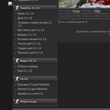
Спрайты Cs 1.6
Категория
:
Кровь
|
Добавил
:
Killbe
Кровь Cs 1.6
Просмотров
:
375
|
Загрузок
:
158
|
Комме
Дым Cs 1.6
Всего комментариев
:
0
Пулевые отверстия для Cs
1.6
Выстрелы для Cs 1.6
Добавлять комментарии мо
Взрывы Cs 1.6
Болевые иконки Cs 1.6
Значки для Cs 1.6
Радары для Cs 1.6
Прицелы для Cs 1.6
Видео CS 1.6
Сборка сервера
Баги Cs 1.6
CS Art
Курсоры CS для Windows
Иконки CS для Windows
Шрифты в стиле CS
Форма входа