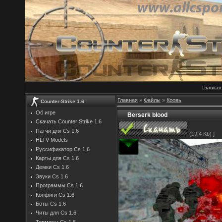
Главная
Главная
»
Файлы
»
Кровь
Counter-Strike 1.6
Об игре
Berserk blood
Скачать Counter Strike 1.6
Патчи для Cs 1.6
(19.4 Kb) ]
HLTV Models
Руссификатор Cs 1.6
Карты для Cs 1.6
Демки Cs 1.6
Звуки Cs 1.6
Программы Cs 1.6
Конфиги Cs 1.6
Боты Cs 1.6
Читы для Cs 1.6
Термины Cs 1.6