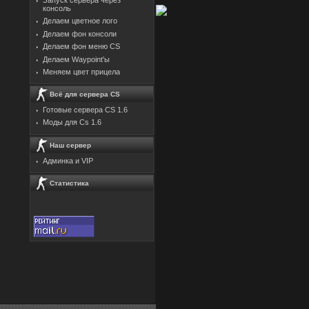
консоль
Делаем цветное лого
Делаем фон консоли
Делаем фон меню CS
Делаем Waypoint'ы
Меняем цвет прицела
Всё для сервера CS
Готовые сервера CS 1.6
Моды для Cs 1.6
Наш сервер
Админка и VIP
Статистика