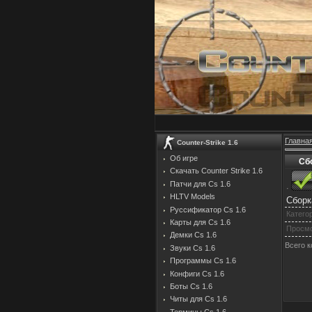
Главна
Counter-Strike 1.6
Об игре
Сбо
Скачать Counter Strike 1.6
Патчи для Cs 1.6
·
HLTV Models
Сборка
Руссификатор Cs 1.6
Катего
Карты для Cs 1.6
Просм
Демки Cs 1.6
Всего 
Звуки Cs 1.6
Программы Cs 1.6
Конфиги Cs 1.6
Боты Cs 1.6
Читы для Cs 1.6
Термины Cs 1.6