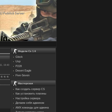
Модели Cs 1.6
Glock
Usp
11, 19:40
P228
Desert Eagle
Five-Seven
Мастерская
Как создать сервер CS
Как установить плагины
Настройка сервера
Делаем себя админом
AMX команды для админа
Запуск сервера через