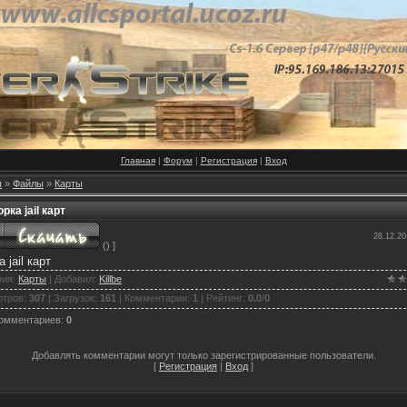
Главная
|
Форум
|
Регистрация
|
Вход
я
»
Файлы
»
Карты
рка jail карт
28.12.20
() ]
 jail карт
рия
:
Карты
|
Добавил
:
Killbe
отров
:
307
|
Загрузок
:
161
|
Комментарии
:
1
|
Рейтинг
:
0.0
/
0
комментариев
:
0
Добавлять комментарии могут только зарегистрированные пользователи.
[
Регистрация
|
Вход
]