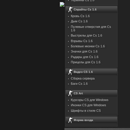
Спрайты Cs 1.6
Кровь Cs 1.6
Дым Cs 1.6
Пулевые отверстия для Cs
1.6
Выстрелы для Cs 1.6
Взрывы Cs 1.6
Болевые иконки Cs 1.6
Значки для Cs 1.6
Радары для Cs 1.6
Прицелы для Cs 1.6
Видео CS 1.6
Сборка сервера
Баги Cs 1.6
CS Art
Курсоры CS для Windows
Иконки CS для Windows
Шрифты в стиле CS
Форма входа