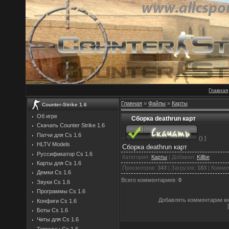
Главная
Главная
»
Файлы
»
Карты
Counter-Strike 1.6
Об игре
Сборка deathrun карт
Скачать Counter Strike 1.6
Патчи для Cs 1.6
·
() ]
HLTV Models
Сборка deathrun карт
Руссификатор Cs 1.6
Категория
:
Карты
|
Добавил
:
Killbe
Карты для Cs 1.6
Просмотров
:
343
|
Загрузок
:
183
|
Комме
Демки Cs 1.6
Всего комментариев
:
0
Звуки Cs 1.6
Программы Cs 1.6
Добавлять комментарии мо
Конфиги Cs 1.6
Боты Cs 1.6
Читы для Cs 1.6
Термины Cs 1.6