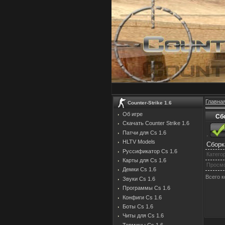
Главна
Counter-Strike 1.6
Об игре
Сбо
Скачать Counter Strike 1.6
Патчи для Cs 1.6
·
HLTV Models
Сборк
Руссификатор Cs 1.6
Катего
Карты для Cs 1.6
Просм
Демки Cs 1.6
Всего 
Звуки Cs 1.6
Программы Cs 1.6
Конфиги Cs 1.6
Боты Cs 1.6
Читы для Cs 1.6
Термины Cs 1.6