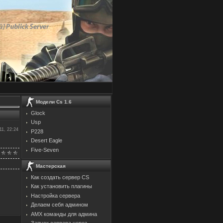
Модели Cs 1.6
Glock
Usp
11, 22:24
P228
Desert Eagle
Five-Seven
Мастерская
Как создать сервер CS
Как установить плагины
Настройка сервера
Делаем себя админом
AMX команды для админа
Запуск сервера через