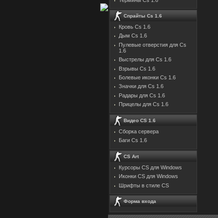
Спрайты Cs 1.6
Кровь Cs 1.6
Дым Cs 1.6
Пулевые отверстия для Cs
1.6
Выстрелы для Cs 1.6
Взрывы Cs 1.6
Болевые иконки Cs 1.6
Значки для Cs 1.6
Радары для Cs 1.6
Прицелы для Cs 1.6
Видео CS 1.6
Сборка сервера
Баги Cs 1.6
CS Art
Курсоры CS для Windows
Иконки CS для Windows
Шрифты в стиле CS
Форма входа