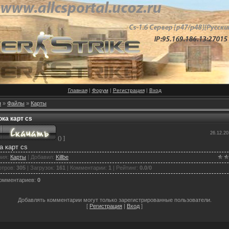
Главная
|
Форум
|
Регистрация
|
Вход
я
»
Файлы
»
Карты
ка карт cs
26.12.20
() ]
а карт cs
рия
:
Карты
|
Добавил
:
Killbe
отров
:
305
|
Загрузок
:
161
|
Комментарии
:
1
|
Рейтинг
:
0.0
/
0
комментариев
:
0
Добавлять комментарии могут только зарегистрированные пользователи.
[
Регистрация
|
Вход
]