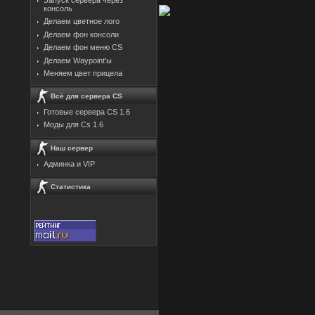
консоль
Делаем цветное лого
Делаем фон консоли
Делаем фон меню CS
Делаем Waypoint'ы
Меняем цвет прицела
Всё для сервера CS
Готовые сервера CS 1.6
Моды для Cs 1.6
Наш сервер
Админка и VIP
Статистика