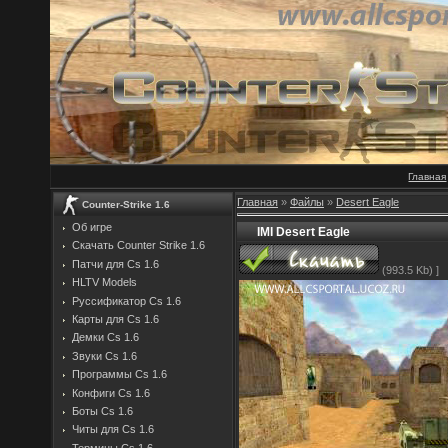
Главная
Главная
»
Файлы
»
Desert Eagle
Counter-Strike 1.6
Об игре
IMI Desert Eagle
Скачать Counter Strike 1.6
Патчи для Cs 1.6
(993.5 Kb) ]
HLTV Models
Руссификатор Cs 1.6
Карты для Cs 1.6
Демки Cs 1.6
Звуки Cs 1.6
Программы Cs 1.6
Конфиги Cs 1.6
Боты Cs 1.6
Читы для Cs 1.6
Термины Cs 1.6