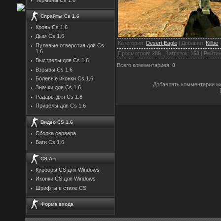
Спрайты Cs 1.6
Кровь Cs 1.6
Дым Cs 1.6
Категория
:
Desert Eagle
|
Добавил
:
Killbe
Пулевые отверстия для Cs
1.6
Просмотров
:
289
|
Загрузок
:
150
|
Рейтин
Выстрелы для Cs 1.6
Всего комментариев
:
0
Взрывы Cs 1.6
Болевые иконки Cs 1.6
Добавлять комментарии мо
Значки для Cs 1.6
Радары для Cs 1.6
Прицелы для Cs 1.6
Видео CS 1.6
Сборка сервера
Баги Cs 1.6
CS Art
Курсоры CS для Windows
Иконки CS для Windows
Шрифты в стиле CS
Форма входа