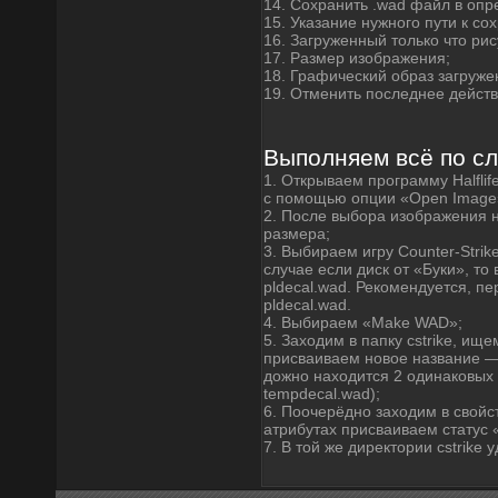
14. Сохранить .wad файл в опр
15. Указание нужного пути к с
16. Загруженный только что рис
17. Размер изображения;
18. Графический образ загруже
19. Отменить последнее действ
Выполняем всё по с
1. Открываем программу Halfli
с помощью опции «Open Image
2. После выбора изображения н
размера;
3. Выбираем игру Counter-Strike
случае если диск от «Буки», то 
pldecal.wad. Рекомендуется, п
pldecal.wad.
4. Выбираем «Make WAD»;
5. Заходим в папку cstrike, ищ
присваиваем новое название — t
дожно находится 2 одинаковых 
tempdecal.wad);
6. Поочерёдно заходим в свойст
атрибутах присваиваем статус 
7. В той же директории cstrike 