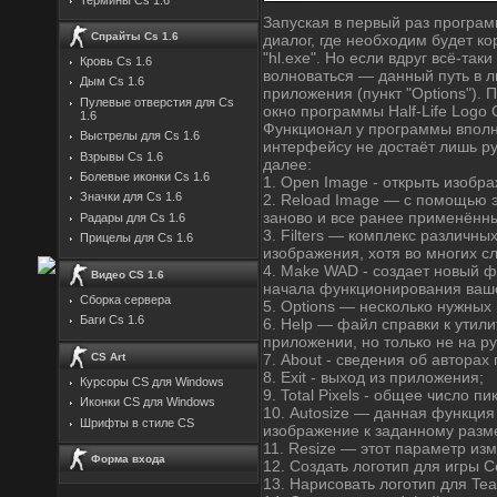
Запуская в первый раз програм
Спрайты Cs 1.6
диалог, где необходим будет к
"hl.exe". Но если вдруг всё-так
Кровь Cs 1.6
волноваться — данный путь в 
Дым Cs 1.6
приложения (пункт "Options"). 
Пулевые отверстия для Cs
окно программы Half-Life Logo C
1.6
Функционал у программы вполн
Выстрелы для Cs 1.6
интерфейсу не достаёт лишь р
Взрывы Cs 1.6
далее:
Болевые иконки Cs 1.6
1. Open Image - открыть изобр
Значки для Cs 1.6
2. Reload Image — с помощью 
заново и все ранее применённ
Радары для Cs 1.6
3. Filters — комплекс различн
Прицелы для Cs 1.6
изображения, хотя во многих с
4. Make WAD - создает новый файл
Видео CS 1.6
начала функционирования ваше
Сборка сервера
5. Options — несколько нужных
Баги Cs 1.6
6. Help — файл справки к утил
приложении, но только не на ру
CS Art
7. About - сведения об авторах
8. Exit - выход из приложения;
Курсоры CS для Windows
9. Total Pixels - общее число п
Иконки CS для Windows
10. Autosize — данная функция
Шрифты в стиле CS
изображение к заданному разм
11. Resize — этот параметр изм
Форма входа
12. Создать логотип для игры Co
13. Нарисовать логотип для Tea