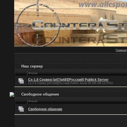
Главная
Наш сервер
Форум
Cs-1.6 Сервер [p47/p48][Русский] Publick Server
Cs-1.6 Сервер [p47/p48][Русский] Publick Server 95.169.186.13:27015
Свободное общение
Форум
Свободное общение